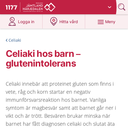
Du har valt region
Jämtland Härjedalen
.
Till startsidan för 1177
på 1177.se
på 1177.se
Meny
Logga in
Hitta vård
Celiaki
Celiaki hos barn –
glutenintolerans
Celiaki innebär att proteinet gluten som finns i
vete, råg och korn startar en negativ
immunförsvarsreaktion hos barnet. Vanliga
symtom är magbesvär samt att barnet går ner i
vikt och är trött. Besvären brukar minska när
barnet har fått diagnosen celiaki och slutat äta