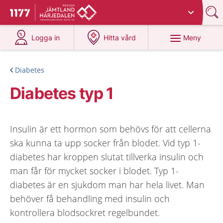
Du har valt region
Jämtland Härjedalen
.
Till startsidan för 1177
på 1177.se
på 1177.se
Meny
Logga in
Hitta vård
Diabetes
Diabetes typ 1
Insulin är ett hormon som behövs för att cellerna
ska kunna ta upp socker från blodet. Vid typ 1-
diabetes har kroppen slutat tillverka insulin och
man får för mycket socker i blodet. Typ 1-
diabetes är en sjukdom man har hela livet. Man
behöver få behandling med insulin och
kontrollera blodsockret regelbundet.