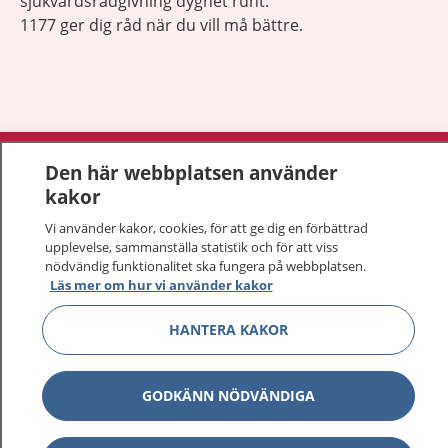
sjukvårdsrådgivning dygnet runt.
1177 ger dig råd när du vill må bättre.
Visa inn
1177 på flera språk
Den här webbplatsen använder
kakor
Visa inn
Om 1177
Vi använder kakor, cookies, för att ge dig en förbättrad
upplevelse, sammanställa statistik och för att viss
Visa inn
Kontakt
nödvändig funktionalitet ska fungera på webbplatsen.
Läs mer om hur vi använder kakor
HANTERA KAKOR
Behandling av personuppgifter
Hantering av kakor
GODKÄNN NÖDVÄNDIGA