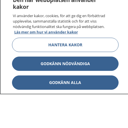
kakor
På 1177.se får du råd om hälsa och information om
Vi använder kakor, cookies, för att ge dig en förbättrad
sjukdomar och vilka mottagningar du kan kontakta.
upplevelse, sammanställa statistik och för att viss
Logga in för att läsa din journal och göra dina
nödvändig funktionalitet ska fungera på webbplatsen.
vårdärenden. Ring telefonnummer 1177 för
Läs mer om hur vi använder kakor
sjukvårdsrådgivning dygnet runt.
HANTERA KAKOR
1177 ger dig råd när du vill må bättre.
GODKÄNN NÖDVÄNDIGA
Visa inn
GODKÄNN ALLA
1177 på flera språk
Visa inn
Om 1177
Visa inn
Kontakt