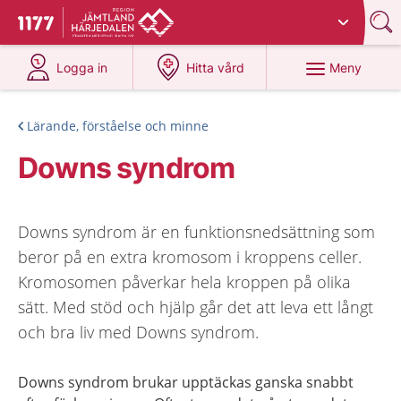
Du har valt region
Jämtland Härjedalen
.
Till startsidan för 1177
på 1177.se
på 1177.se
Meny
Logga in
Hitta vård
Lärande, förståelse och minne
Downs syndrom
Downs syndrom är en funktionsnedsättning som
beror på en extra kromosom i kroppens celler.
Kromosomen påverkar hela kroppen på olika
sätt. Med stöd och hjälp går det att leva ett långt
och bra liv med Downs syndrom.
Downs syndrom brukar upptäckas ganska snabbt