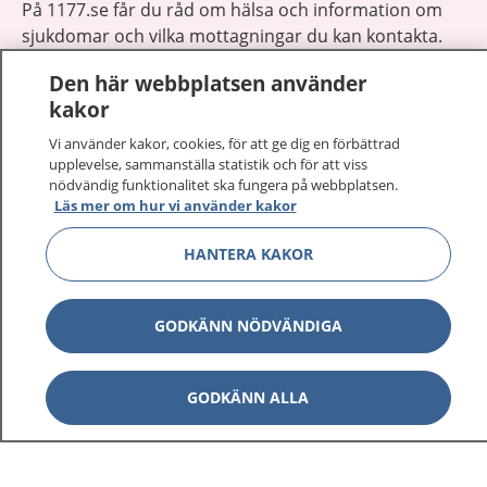
På 1177.se får du råd om hälsa och information om
sjukdomar och vilka mottagningar du kan kontakta.
Logga in för att läsa din journal och göra dina
Den här webbplatsen använder
vårdärenden. Ring telefonnummer 1177 för
kakor
sjukvårdsrådgivning dygnet runt.
1177 ger dig råd när du vill må bättre.
Vi använder kakor, cookies, för att ge dig en förbättrad
upplevelse, sammanställa statistik och för att viss
nödvändig funktionalitet ska fungera på webbplatsen.
Läs mer om hur vi använder kakor
HANTERA KAKOR
Visa inn
1177 på flera språk
GODKÄNN NÖDVÄNDIGA
Visa inn
Om 1177
Visa inn
GODKÄNN ALLA
Kontakt
Behandling av personuppgifter