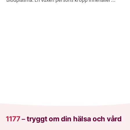
blodplasma. En vuxen persons kropp innehåller
ungefär fem liter blod.
1177
–
tryggt om din hälsa och vård