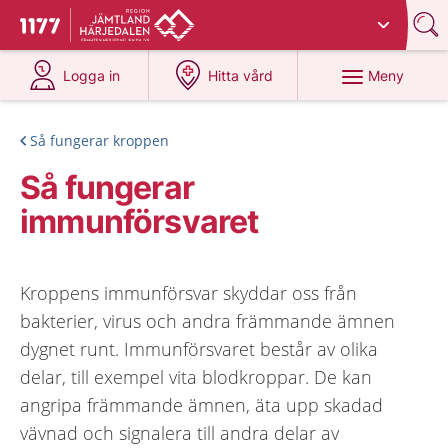
Du har valt region
Jämtland Härjedalen
.
Till startsidan för 1177
på 1177.se
på 1177.se
Meny
Logga in
Hitta vård
Så fungerar kroppen
Så fungerar
immunförsvaret
Kroppens immunförsvar skyddar oss från
bakterier, virus och andra främmande ämnen
dygnet runt. Immunförsvaret består av olika
delar, till exempel vita blodkroppar. De kan
angripa främmande ämnen, äta upp skadad
vävnad och signalera till andra delar av