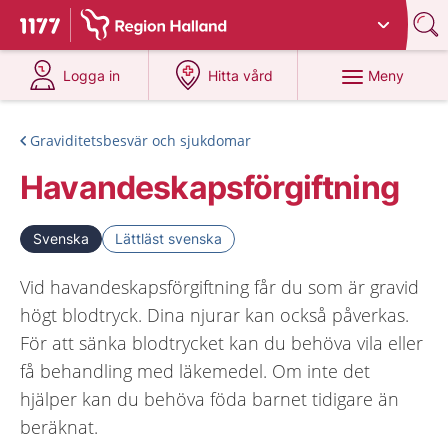
Du har valt region
Halland
.
Till startsidan för 1177
på 1177.se
på 1177.se
Meny
Logga in
Hitta vård
Graviditetsbesvär och sjukdomar
Havandeskapsförgiftning
Svenska
Lättläst svenska
Vid havandeskapsförgiftning får du som är gravid
högt blodtryck. Dina njurar kan också påverkas.
För att sänka blodtrycket kan du behöva vila eller
få behandling med läkemedel. Om inte det
hjälper kan du behöva föda barnet tidigare än
beräknat.