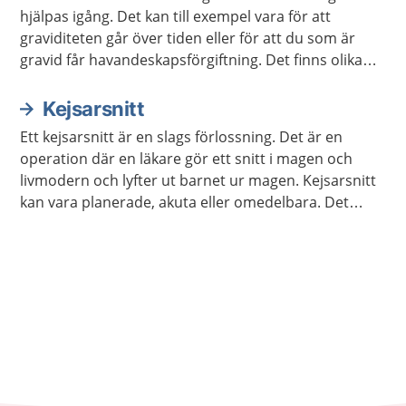
hjälpas igång. Det kan till exempel vara för att
graviditeten går över tiden eller för att du som är
gravid får havandeskapsförgiftning. Det finns olika
metoder för att starta igång en förlossning.
Kejsarsnitt
Ett kejsarsnitt är en slags förlossning. Det är en
operation där en läkare gör ett snitt i magen och
livmodern och lyfter ut barnet ur magen. Kejsarsnitt
kan vara planerade, akuta eller omedelbara. Det
beror på hur bråttom det är att få ut barnet. Det
finns olika anledningar till att det blir kejsarsnitt.