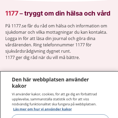
1177
–
tryggt om din hälsa och vård
På 1177.se får du råd om hälsa och information om
sjukdomar och vilka mottagningar du kan kontakta.
Logga in för att läsa din journal och göra dina
vårdärenden. Ring telefonnummer 1177 för
sjukvårdsrådgivning dygnet runt.
1177 ger dig råd när du vill må bättre.
Den här webbplatsen använder
kakor
Visa inn
1177 på flera språk
Vi använder kakor, cookies, för att ge dig en förbättrad
upplevelse, sammanställa statistik och för att viss
nödvändig funktionalitet ska fungera på webbplatsen.
Visa inn
Om 1177
Läs mer om hur vi använder kakor