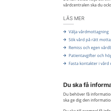
vårdcentralen ska du ocks
LÄS MER
Välja vårdmottagning
Sök vård på rätt mott
Remiss och egen vård
Patientavgifter och h
Fasta kontakter i vår
Du ska få inform
Du behöver få information
ska ge dig den informati
Du ska till exempel få in