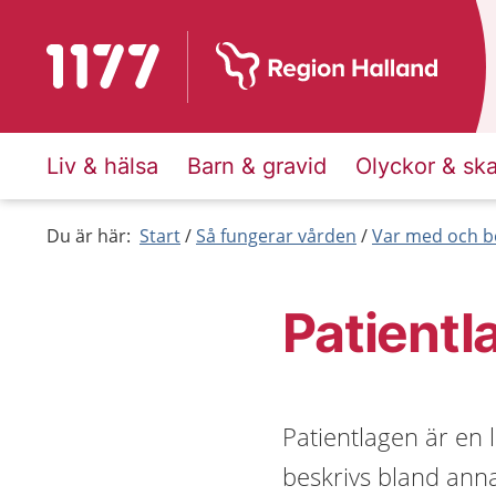
Till startsidan för 1177
Liv & hälsa
Barn & gravid
Olyckor & sk
Du är här:
Start
Så fungerar vården
Var med och b
Patientl
Patientlagen är en l
beskrivs bland anna