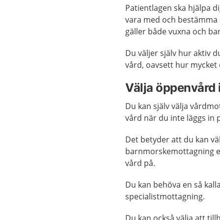
Patientlagen ska hjälpa di
vara med och bestämma o
gäller både vuxna och ba
Du väljer själv hur aktiv 
vård, oavsett hur mycket d
Välja öppenvård i
Du kan själv välja vårdm
vård när du inte läggs in 
Det betyder att du kan väl
barnmorskemottagning ell
vård på.
Du kan behöva en så kalla
specialistmottagning.
Du kan också välja att till