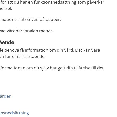
 för att du har en funktionsnedsättning som påverkar
hörsel.
rmationen utskriven på papper.
 vad vårdpersonalen menar.
tående
de behöva få information om din vård. Det kan vara
 och för dina närstående.
ormationen om du själv har gett din tillåtelse till det.
 vården
ionsnedsättning