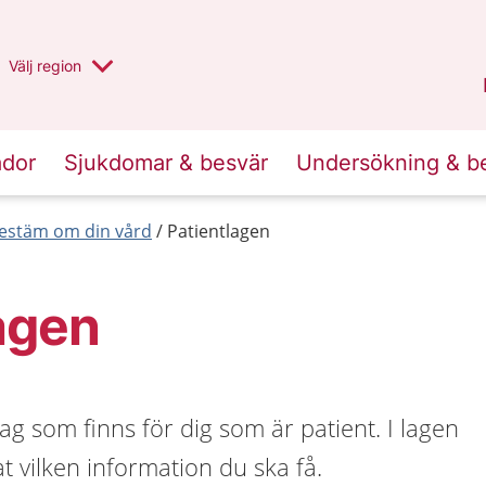
Du har valt region
Välj
en annan
region
Halland
.
ador
Sjukdomar & besvär
Undersökning & b
estäm om din vård
Patientlagen
agen
ag som finns för dig som är patient. I lagen
t vilken information du ska få.