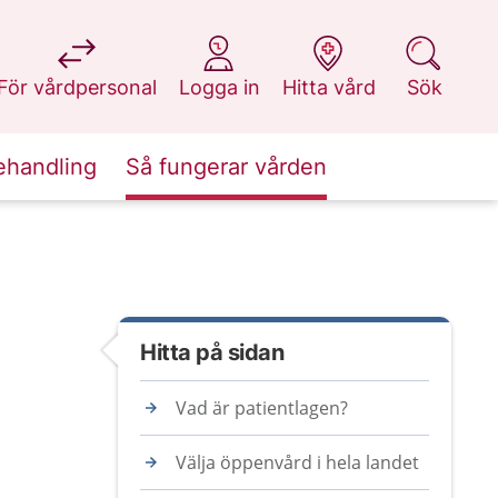
på 1177.se
på 1177.se
på 1177.se
på 1177.se
För vårdpersonal
Logga in
Hitta vård
Sök
ehandling
Så fungerar vården
Hitta på sidan
Vad är patientlagen?
Välja öppenvård i hela landet