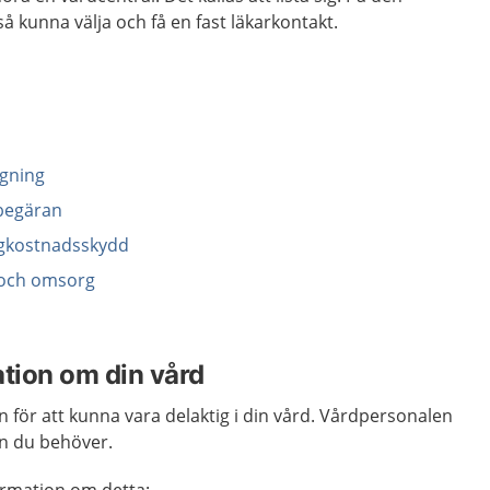
å kunna välja och få en fast läkarkontakt.
agning
begäran
ögkostnadsskydd
d och omsorg
ation om din vård
 för att kunna vara delaktig i din vård. Vårdpersonalen
on du behöver.
formation om detta: