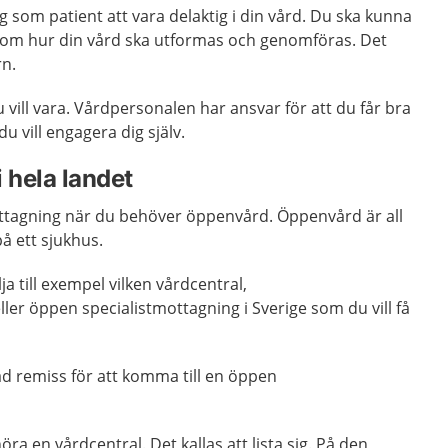
g som patient att vara delaktig i din vård. Du ska kunna
m hur din vård ska utformas och genomföras. Det
rn.
du vill vara. Vårdpersonalen har ansvar för att du får bra
u vill engagera dig själv.
 hela landet
ottagning när du behöver öppenvård. Öppenvård är all
på ett sjukhus.
ja till exempel vilken vårdcentral,
er öppen specialistmottagning i Sverige som du vill få
d remiss för att komma till en öppen
höra en vårdcentral. Det kallas att lista sig. På den