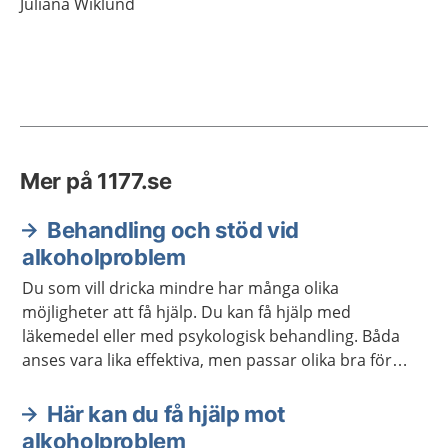
Juliana
Wiklund
Mer på 1177.se
Behandling och stöd vid
alkoholproblem
Du som vill dricka mindre har många olika
möjligheter att få hjälp. Du kan få hjälp med
läkemedel eller med psykologisk behandling. Båda
anses vara lika effektiva, men passar olika bra för
olika personer. Behandlingar kan också kombineras.
En del får bra stöd i självhjälpsgrupper.
Här kan du få hjälp mot
alkoholproblem