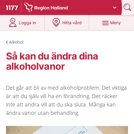
Du har valt region
Halland
.
Till startsidan för 1177
på 1177.se
på 1177.se
Meny
Logga in
Hitta vård
Alkohol
Så kan du ändra dina
alkoholvanor
Det går att bli av med alkoholproblem. Det viktiga
är att du själv vill ha en förändring. Det räcker
inte att andra vill att du ska sluta. Många kan
ändra vanor utan behandling.