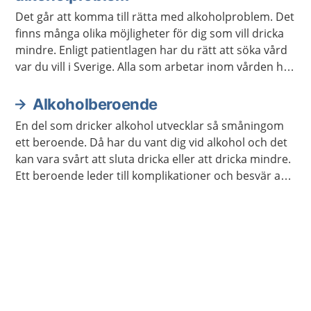
Det går att komma till rätta med alkoholproblem. Det
finns många olika möjligheter för dig som vill dricka
mindre. Enligt patientlagen har du rätt att söka vård
var du vill i Sverige. Alla som arbetar inom vården har
tystnadsplikt.
Alkoholberoende
En del som dricker alkohol utvecklar så småningom
ett beroende. Då har du vant dig vid alkohol och det
kan vara svårt att sluta dricka eller att dricka mindre.
Ett beroende leder till komplikationer och besvär av
olika slag. Det finns bra metoder för att bli av med ett
alkoholberoende.