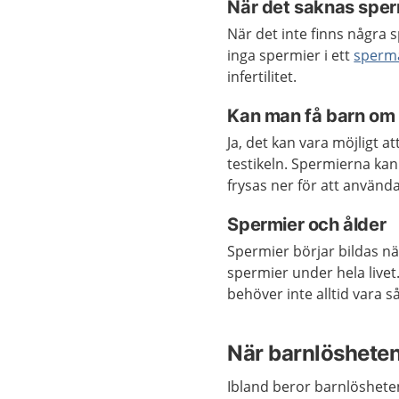
När det saknas sper
När det inte finns några 
inga spermier i ett
sperm
infertilitet.
Kan man få barn om 
Ja, det kan vara möjligt at
testikeln. Spermierna kan
frysas ner för att använd
Spermier och ålder
Spermier börjar bildas n
spermier under hela livet
behöver inte alltid vara så
När barnlösheten
Ibland beror barnlöshete