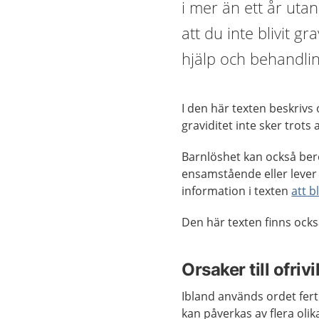
i mer än ett år utan 
att du inte blivit gr
hjälp och behandli
I den här texten beskrivs
graviditet inte sker trots 
Barnlöshet kan också bero
ensamstående eller lever 
information i texten
att 
Den här texten finns ock
Orsaker till ofriv
Ibland används ordet ferti
kan påverkas av flera olik