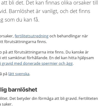
att bli det. Det kan finnas olika orsaker till
avid. Barnlöshet är vanligt, och det finns
ng som du kan få.
 orsaker,
fertilitetsutredning
och behandlingar när
att förutsättningarna finns.
 på att förutsättningarna inte finns. Du kanske är
i ett samkönat förhållande. En del kan hitta hjälpsam
bli gravid med donerade spermier och ägg
.
så på
lätt svenska
.
illig barnlöshet
litet. Det betyder din förmåga att bli gravid. Fertiliteten
a saker.