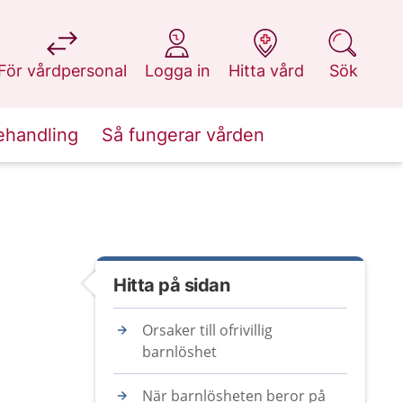
på 1177.se
på 1177.se
på 1177.se
på 1177.se
För vårdpersonal
Logga in
Hitta vård
Sök
ehandling
Så fungerar vården
Hitta på sidan
Orsaker till ofrivillig
barnlöshet
När barnlösheten beror på