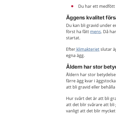
Du har ett medfött 
Äggens kvalitet för
Du kan bli gravid under en
först ha fått
mens
. Då ha
startat.
Efter
klimakteriet
slutar ä
egna ägg.
Åldern har stor bety
Åldern har stor betydelse 
färre ägg kvar i äggstock
att bli gravid eller behålla
Hur svårt det är att bli gr
att det blir svårare att bl
vanligt att det blir mycket