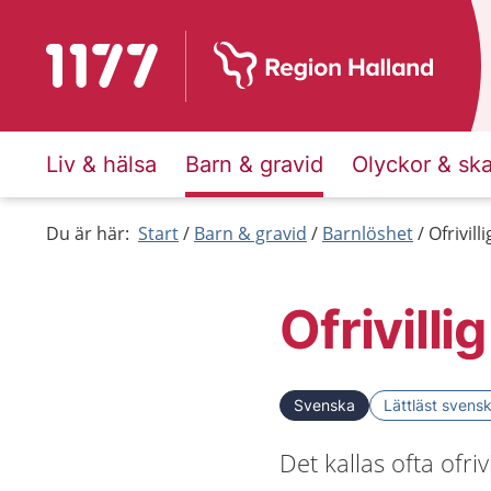
Till startsidan för 1177
Liv & hälsa
Barn & gravid
Olyckor & sk
Du är här:
Start
Barn & gravid
Barnlöshet
Ofrivill
Ofrivilli
Svenska
Lättläst svens
Det kallas ofta ofri