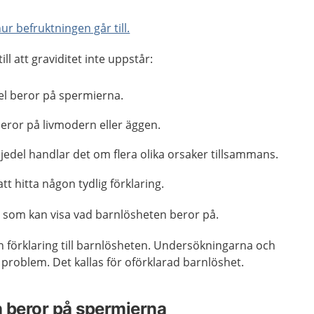
r befruktningen går till.
ll att graviditet inte uppstår:
el beror på spermierna.
beror på livmodern eller äggen.
jedel handlar det om flera olika orsaker tillsammans.
att hitta någon tydlig förklaring.
 som kan visa vad barnlösheten beror på.
en förklaring till barnlösheten. Undersökningarna och
 problem. Det kallas för oförklarad barnlöshet.
 beror på spermierna