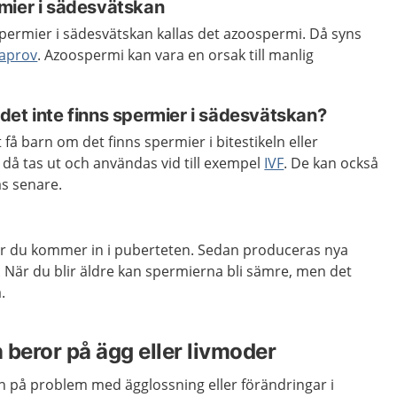
mier i sädesvätskan
spermier i sädesvätskan kallas det azoospermi. Då syns
aprov
. Azoospermi kan vara en orsak till manlig
det inte finns spermier i sädesvätskan?
t få barn om det finns spermier i bitestikeln eller
 då tas ut och användas vid till exempel
IVF
. De kan också
as senare.
är du kommer in i puberteten. Sedan produceras nya
. När du blir äldre kan spermierna bli sämre, men det
.
 beror på ägg eller livmoder
n på problem med ägglossning eller förändringar i