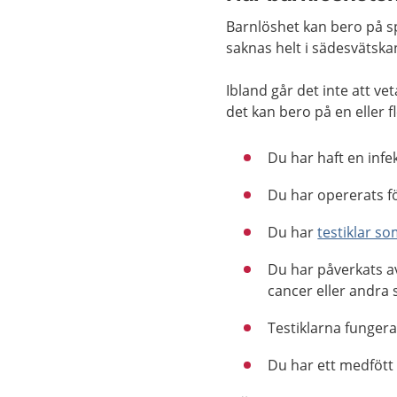
Barnlöshet kan bero på sp
saknas helt i sädesvätska
Ibland går det inte att ve
det kan bero på en eller f
Du har haft en infek
Du har opererats f
Du har
testiklar s
Du har påverkats 
cancer eller andra
Testiklarna funger
Du har ett medfött 