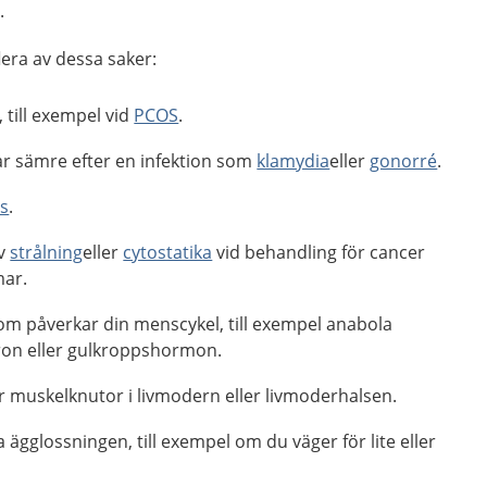
.
lera av dessa saker:
 till exempel vid
PCOS
.
r sämre efter en infektion som
klamydia
eller
gonorré
.
s
.
av
strålning
eller
cytostatika
vid behandling för cancer
mar.
om påverkar din menscykel, till exempel anabola
eron eller gulkroppshormon.
r muskelknutor i livmodern eller livmoderhalsen.
a ägglossningen, till exempel om du väger för lite eller
.