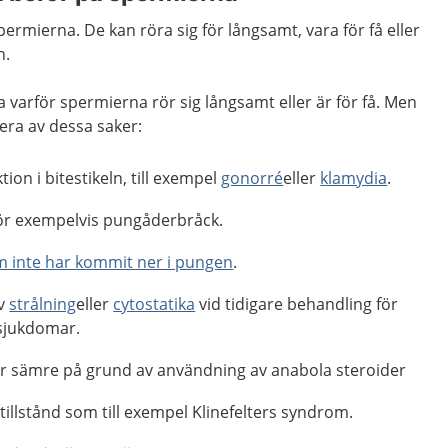
ermierna. De kan röra sig för långsamt, vara för få eller
n.
ta varför spermierna rör sig långsamt eller är för få. Men
lera av dessa saker:
tion i bitestikeln, till exempel
gonorré
eller
klamydia
.
ör exempelvis pungåderbråck.
om inte har kommit ner i pungen
.
av
strålning
eller
cytostatika
vid tidigare behandling för
 sjukdomar.
ar sämre på grund av användning av anabola steroider
tillstånd som till exempel Klinefelters syndrom.