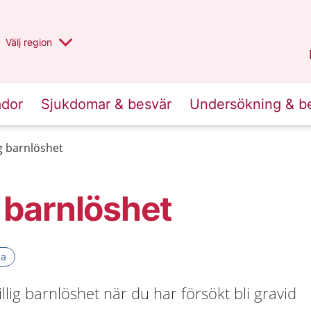
Du har valt region
Välj
en annan
region
Halland
.
ador
Sjukdomar & besvär
Undersökning & b
ig barnlöshet
g barnlöshet
ka
villig barnlöshet när du har försökt bli gravid