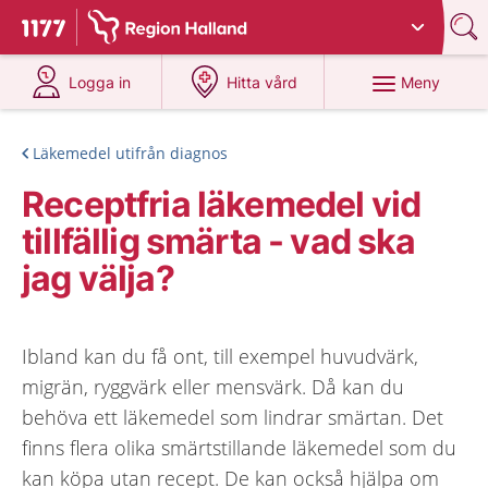
Du har valt region
Halland
.
Till startsidan för 1177
på 1177.se
på 1177.se
Meny
Logga in
Hitta vård
Läkemedel utifrån diagnos
Receptfria läkemedel vid
tillfällig smärta - vad ska
jag välja?
Ibland kan du få ont, till exempel huvudvärk,
migrän, ryggvärk eller mensvärk. Då kan du
behöva ett läkemedel som lindrar smärtan. Det
finns flera olika smärtstillande läkemedel som du
kan köpa utan recept. De kan också hjälpa om