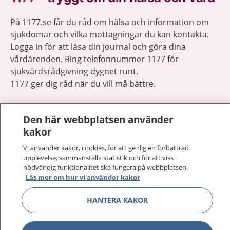
På 1177.se får du råd om hälsa och information om
sjukdomar och vilka mottagningar du kan kontakta.
Logga in för att läsa din journal och göra dina
vårdärenden. Ring telefonnummer 1177 för
sjukvårdsrådgivning dygnet runt.
1177 ger dig råd när du vill må bättre.
Den här webbplatsen använder
kakor
Vi använder kakor, cookies, för att ge dig en förbättrad
Visa inn
1177 på flera språk
upplevelse, sammanställa statistik och för att viss
nödvändig funktionalitet ska fungera på webbplatsen.
Visa inn
Läs mer om hur vi använder kakor
Om 1177
HANTERA KAKOR
Visa inn
Kontakt