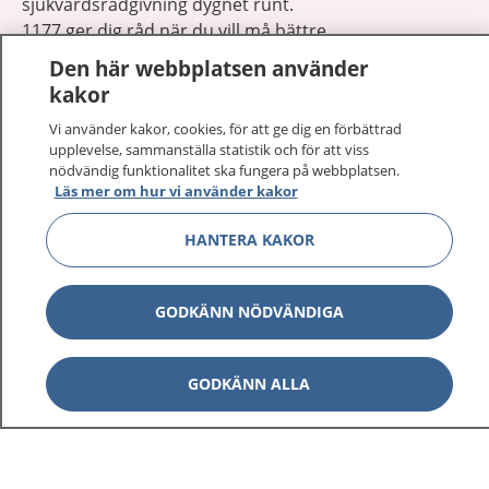
sjukvårdsrådgivning dygnet runt.
1177 ger dig råd när du vill må bättre.
Den här webbplatsen använder
kakor
Vi använder kakor, cookies, för att ge dig en förbättrad
upplevelse, sammanställa statistik och för att viss
Visa inn
nödvändig funktionalitet ska fungera på webbplatsen.
1177 på flera språk
Läs mer om hur vi använder kakor
Visa inn
Om 1177
HANTERA KAKOR
Visa inn
Kontakt
GODKÄNN NÖDVÄNDIGA
Behandling av personuppgifter
GODKÄNN ALLA
Hantering av kakor