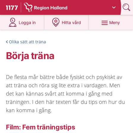
Du har valt region
Halland
.
Till startsidan för 1177
på 1177.se
på 1177.se
Meny
Logga in
Hitta vård
Olika sätt att träna
Börja träna
De flesta mår bättre både fysiskt och psykiskt av
att träna och röra sig lite extra i vardagen. Men
det kan kännas svårt att komma i gång med
träningen. I den här texten får du tips om hur du
kan komma i gång.
Film: Fem träningstips