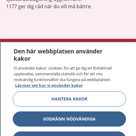
1177 ger dig råd när du vill må bättre.
Visa inn
1177 på flera språk
Den här webbplatsen använder
kakor
Visa inn
Om 1177
Vi använder kakor, cookies, för att ge dig en förbättrad
upplevelse, sammanställa statistik och för att viss
Visa inn
nödvändig funktionalitet ska fungera på webbplatsen.
Kontakt
Läs mer om hur vi använder kakor
HANTERA KAKOR
Behandling av personuppgifter
Hantering av kakor
GODKÄNN NÖDVÄNDIGA
Inställningar för kakor