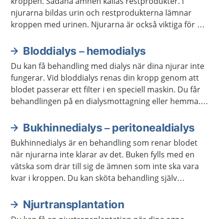
kroppen. Sådana ämnen kallas restprodukter. I
njurarna bildas urin och restprodukterna lämnar
kroppen med urinen. Njurarna är också viktiga för att
reglera vattenbalansen, saltbalansen och blodtrycket
i kroppen.
Bloddialys – hemodialys
Du kan få behandling med dialys när dina njurar inte
fungerar. Vid bloddialys renas din kropp genom att
blodet passerar ett filter i en speciell maskin. Du får
behandlingen på en dialysmottagning eller hemma.
Du mår bättre en till två veckor efter att du har börjat
med dialys.
Bukhinnedialys – peritonealdialys
Bukhinnedialys är en behandling som renar blodet
när njurarna inte klarar av det. Buken fylls med en
vätska som drar till sig de ämnen som inte ska vara
kvar i kroppen. Du kan sköta behandling själv
hemma, eller få hjälp av utbildad vårdpersonal.
Njurtransplantation