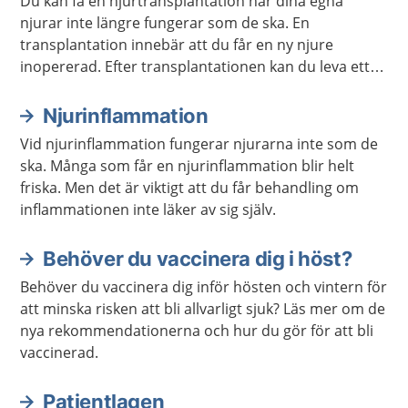
Du kan få en njurtransplantation när dina egna
njurar inte längre fungerar som de ska. En
transplantation innebär att du får en ny njure
inopererad. Efter transplantationen kan du leva ett
vanligt liv, men du behöver ta läkemedel regelbundet
och gå på kontroller resten av livet.
Njurinflammation
Vid njurinflammation fungerar njurarna inte som de
ska. Många som får en njurinflammation blir helt
friska. Men det är viktigt att du får behandling om
inflammationen inte läker av sig själv.
Behöver du vaccinera dig i höst?
Behöver du vaccinera dig inför hösten och vintern för
att minska risken att bli allvarligt sjuk? Läs mer om de
nya rekommendationerna och hur du gör för att bli
vaccinerad.
Patientlagen