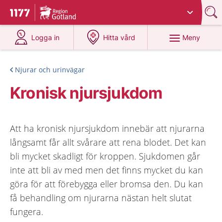
Du har valt region
Gotland
.
Till startsidan för 1177
på 1177.se
på 1177.se
Meny
Logga in
Hitta vård
Njurar och urinvägar
Kronisk njursjukdom
Att ha kronisk njursjukdom innebär att njurarna
långsamt får allt svårare att rena blodet. Det kan
bli mycket skadligt för kroppen. Sjukdomen går
inte att bli av med men det finns mycket du kan
göra för att förebygga eller bromsa den. Du kan
få behandling om njurarna nästan helt slutat
fungera.