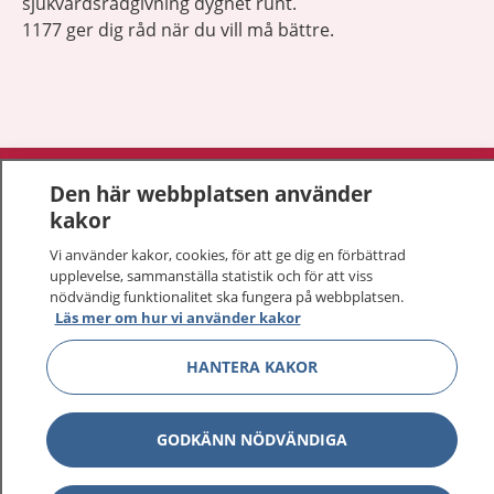
sjukvårdsrådgivning dygnet runt.
1177 ger dig råd när du vill må bättre.
Visa inn
1177 på flera språk
Den här webbplatsen använder
kakor
Visa inn
Om 1177
Vi använder kakor, cookies, för att ge dig en förbättrad
upplevelse, sammanställa statistik och för att viss
Visa inn
Kontakt
nödvändig funktionalitet ska fungera på webbplatsen.
Läs mer om hur vi använder kakor
HANTERA KAKOR
Behandling av personuppgifter
Hantering av kakor
GODKÄNN NÖDVÄNDIGA