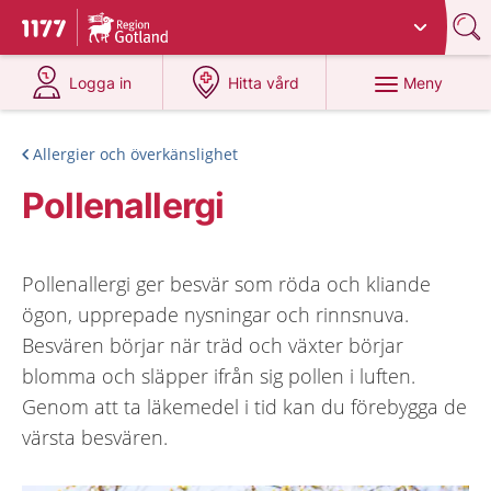
Du har valt region
Gotland
.
Till startsidan för 1177
på 1177.se
på 1177.se
Meny
Logga in
Hitta vård
Allergier och överkänslighet
Pollenallergi
Pollenallergi ger besvär som röda och kliande
ögon, upprepade nysningar och rinnsnuva.
Besvären börjar när träd och växter börjar
blomma och släpper ifrån sig pollen i luften.
Genom att ta läkemedel i tid kan du förebygga de
värsta besvären.