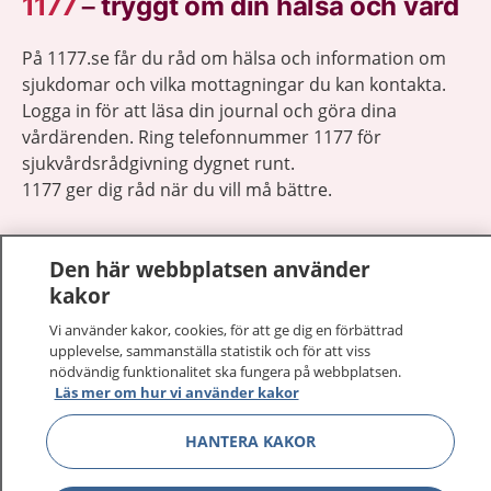
1177
–
tryggt om din hälsa och vård
På 1177.se får du råd om hälsa och information om
sjukdomar och vilka mottagningar du kan kontakta.
Logga in för att läsa din journal och göra dina
vårdärenden. Ring telefonnummer 1177 för
sjukvårdsrådgivning dygnet runt.
1177 ger dig råd när du vill må bättre.
Den här webbplatsen använder
kakor
Visa inn
Vi använder kakor, cookies, för att ge dig en förbättrad
1177 på flera språk
upplevelse, sammanställa statistik och för att viss
nödvändig funktionalitet ska fungera på webbplatsen.
Visa inn
Läs mer om hur vi använder kakor
Om 1177
HANTERA KAKOR
Visa inn
Kontakt