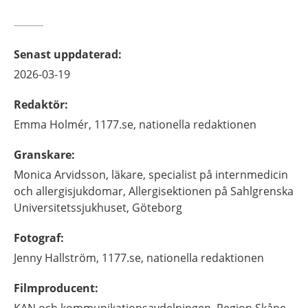
Senast uppdaterad
:
2026-03-19
Redaktör
:
Emma
Holmér,
1177.se, nationella redaktionen
Granskare
:
Monica
Arvidsson,
läkare, specialist på internmedicin
och allergisjukdomar,
Allergisektionen på Sahlgrenska
Universitetssjukhuset,
Göteborg
Fotograf
:
Jenny
Hallström,
1177.se, nationella redaktionen
Filmproducent
:
KAN och kommunikationsavdelningen, Region Skåne