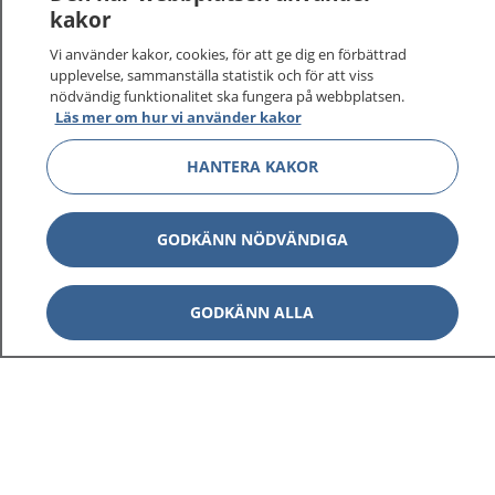
kakor
Vi använder kakor, cookies, för att ge dig en förbättrad
upplevelse, sammanställa statistik och för att viss
nödvändig funktionalitet ska fungera på webbplatsen.
Visa inn
1177 på flera språk
Läs mer om hur vi använder kakor
HANTERA KAKOR
Visa inn
Om 1177
Visa inn
Kontakt
GODKÄNN NÖDVÄNDIGA
GODKÄNN ALLA
Behandling av personuppgifter
Hantering av kakor
Inställningar för kakor