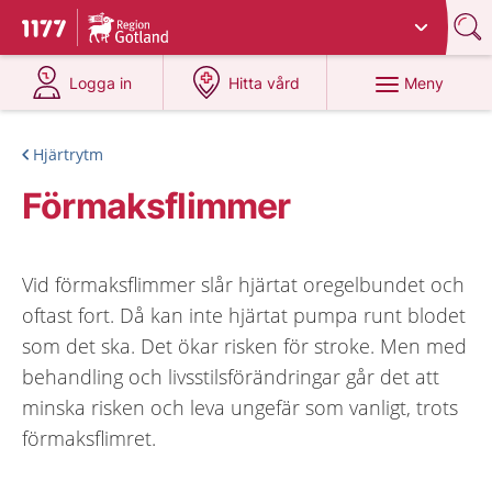
Du har valt region
Gotland
.
Till startsidan för 1177
på 1177.se
på 1177.se
Meny
Logga in
Hitta vård
Hjärtrytm
Förmaksflimmer
Vid förmaksflimmer slår hjärtat oregelbundet och
oftast fort. Då kan inte hjärtat pumpa runt blodet
som det ska. Det ökar risken för stroke. Men med
behandling och livsstilsförändringar går det att
minska risken och leva ungefär som vanligt, trots
förmaksflimret.