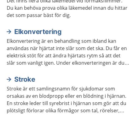
Det finns flera olika läkemedel vid förmaksflimmer.
Du kan behöva prova olika läkemedel innan du hittar
det som passar bäst för dig.
Elkonvertering
Elkonvertering är en behandling som ibland kan
användas när hjärtat inte slår som det ska. Du får en
elektrisk stöt för att ändra hjärtats rytm så att det
slår som vanligt igen. Under elkonverteringen är du
sövd med narkos.
Stroke
Stroke är ett samlingsnamn för sjukdomar som
orsakas av en blodpropp eller en blödning i hjärnan.
En stroke leder till syrebrist i hjärnan som gör att du
plötsligt förlorar olika förmågor som tal, rörelser,
känsel och syn. Det kan vara livshotande och kräver
omedelbar vård på sjukhus. Ring genast 112 om du
själv eller någon i närheten har symtom som kan