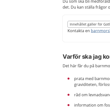
Du som ska bli medföräld
det. Du kan ställa frågor 
Slut på det regionala t
Innehållet gäller för Go
Nedan innehåll gäller r
Kontakta en
barnmorsk
Varför ska jag 
Det här får du på barnm
prata med barnmors
graviditeten, förlo
råd om levnadsvan
information om fos