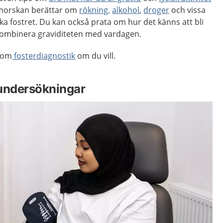
nmorskan berättar om
rökning,
alkohol
,
droger
och vissa
a fostret. Du kan också prata om hur det känns att bli
kombinera graviditeten med vardagen.
n om
fosterdiagnostik
om du vill.
 undersökningar