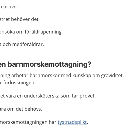
h prover
stret behöver det
n ansöka om föräldrapenning
da och medföräldrar.
å en barnmorskemottagning?
ing arbetar barnmorskor med kunskap om graviditet,
er förlossningen.
et vara en undersköterska som tar provet.
kare om det behövs.
rnmorskemottagningen har
tystnadsplikt
.