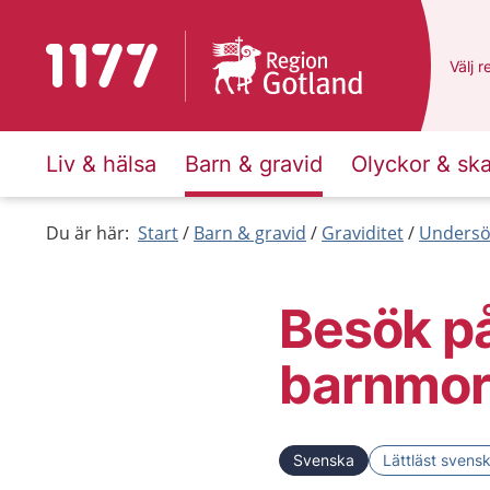
Till startsidan för 1177
Du ha
Välj
e
r
Liv & hälsa
Barn & gravid
Olyckor & sk
Du är här:
Start
Barn & gravid
Graviditet
Undersök
Besök p
barnmor
Svenska
Lättläst svens