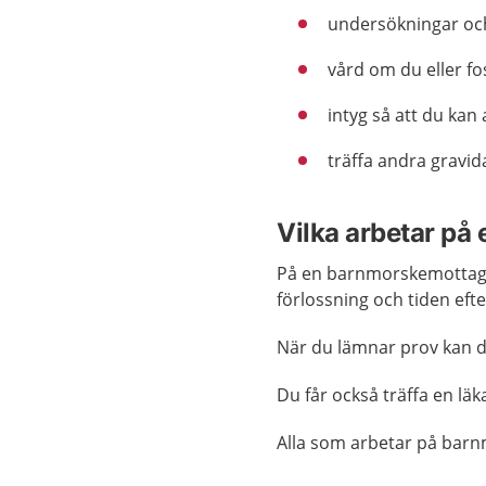
undersökningar oc
vård om du eller fo
intyg så att du ka
träffa andra gravi
Vilka arbetar p
På en barnmorskemottagn
förlossning och tiden eft
När du lämnar prov kan d
Du får också träffa en lä
Alla som arbetar på ba