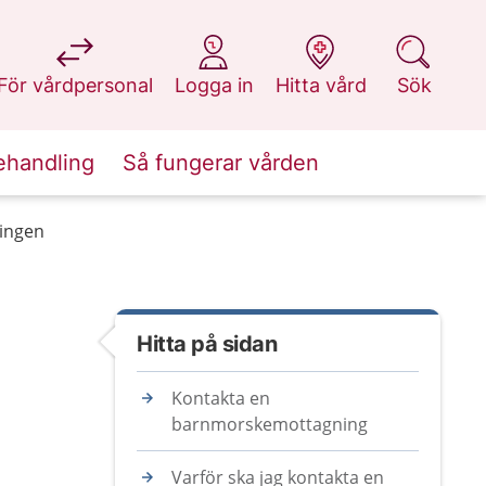
på 1177.se
på 1177.se
på 1177.se
på 1177.se
För vårdpersonal
Logga in
Hitta vård
Sök
ehandling
Så fungerar vården
ingen
Hitta på sidan
Kontakta en
barnmorskemottagning
Varför ska jag kontakta en