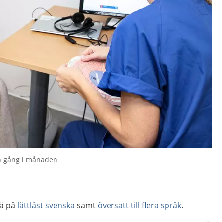
n gång i månaden
så på
lättläst svenska
samt
översatt till flera språk
.