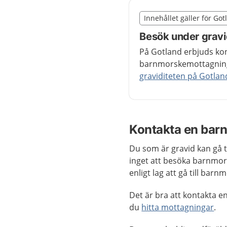
Slut på det regionala t
Innehållet gäller för Go
Nedan innehåll gäller r
Besök under gravi
På Gotland erbjuds kon
barnmorskemottagninga
graviditeten på Gotlan
Kontakta en bar
Du som är gravid kan gå t
inget att besöka barnmor
enligt lag att gå till ba
Det är bra att kontakta e
du
hitta mottagningar
.