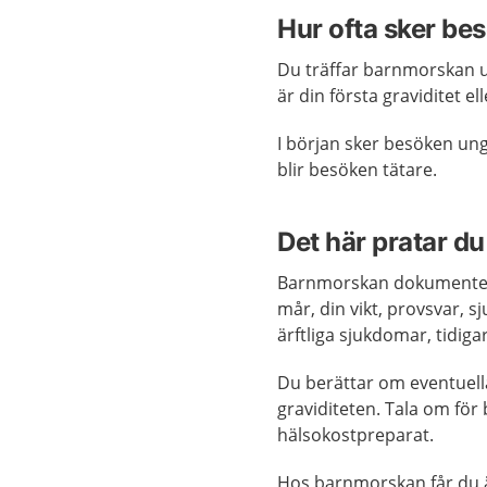
Hur ofta sker be
Du träffar barnmorskan un
är din första graviditet 
I början sker besöken ung
blir besöken tätare.
Det här pratar 
Barnmorskan dokumentera
mår, din vikt, provsvar,
ärftliga sjukdomar, tidiga
Du berättar om eventuell
graviditeten. Tala om fö
hälsokostpreparat.
Hos barnmorskan får du 