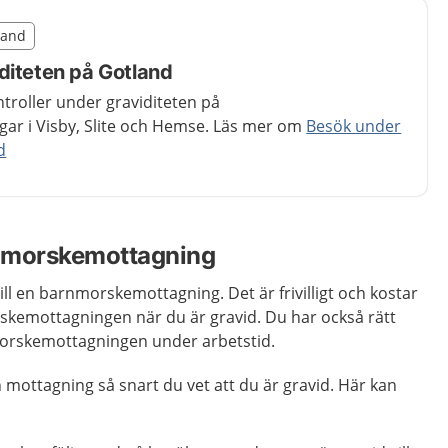
illägget från region Gotland
tland
egion Gotland
diteten på Gotland
troller under graviditeten på
r i Visby, Slite och Hemse. Läs mer om
Besök under
d
nmorskemottagning
ill en barnmorskemottagning. Det är frivilligt och kostar
skemottagningen när du är gravid. Du har också rätt
rnmorskemottagningen under arbetstid.
n mottagning så snart du vet att du är gravid. Här kan