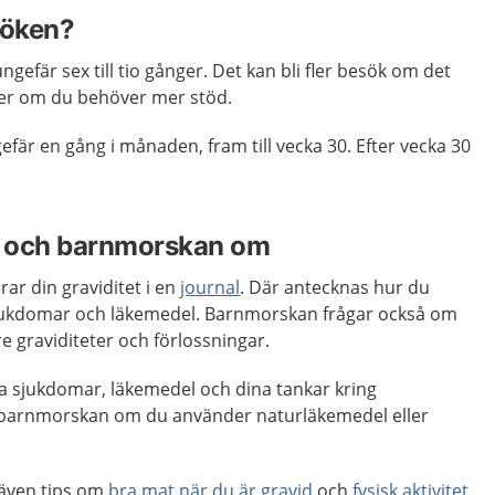
söken?
gefär sex till tio gånger. Det kan bli fler besök om det
eller om du behöver mer stöd.
efär en gång i månaden, fram till vecka 30. Efter vecka 30
du och barnmorskan om
r din graviditet i en
journal
. Där antecknas hur du
 sjukdomar och läkemedel. Barnmorskan frågar också om
re graviditeter och förlossningar.
a sjukdomar, läkemedel och dina tankar kring
r barnmorskan om du använder naturläkemedel eller
även tips om
bra mat när du är gravid
och
fysisk aktivitet