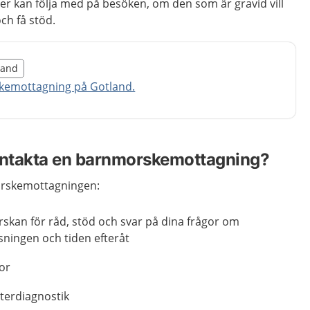
er kan följa med på besöken, om den som är gravid vill
och få stöd.
illägget från region Gotland
tland
egion Gotland
emottagning på Gotland.
kontakta en barnmorskemottagning?
orskemottagningen:
kan för råd, stöd och svar på dina frågor om
ssningen och tiden efteråt
or
terdiagnostik