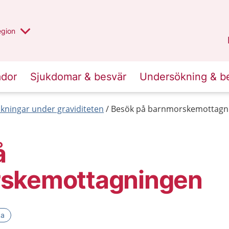
r valt region
n annan
egion
Gotland
.
ador
Sjukdomar & besvär
Undersökning & b
ningar under graviditeten
Besök på barnmorskemottagn
å
skemottagningen
ka