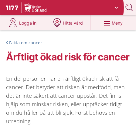
Du har valt region
Gotland
.
Till startsidan för 1177
på 1177.se
på 1177.se
Meny
Logga in
Hitta vård
Fakta om cancer
Ärftligt ökad risk för cancer
En del personer har en ärftligt ökad risk att få
cancer. Det betyder att risken är medfödd, men
det är inte säkert att cancer uppstår. Det finns
hjälp som minskar risken, eller upptäcker tidigt
om du håller på att bli sjuk. Först behövs en
utredning.