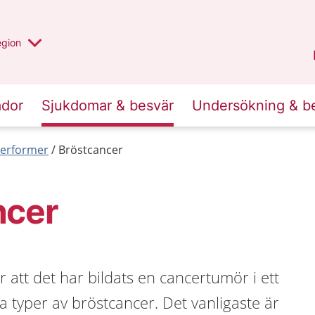
r valt region
n annan
egion
Gotland
.
ador
Sjukdomar & besvär
Undersökning & b
erformer
Bröstcancer
ncer
 att det har bildats en cancertumör i ett
ka typer av bröstcancer. Det vanligaste är