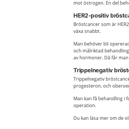
mot östrogen. En del beh
HER2-positiv bröstc
Bröstcancer som är HER2-p
växa snabbt.
Man behöver bli opererad
och målriktad behandlin
av hormoner. Då får man
Trippelnegativ brös
Trippelnegativ bröstcan
progesteron, och oberoe
Man kan få behandling i f
operation.
Du kan läsa mer om de o