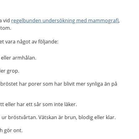
a vid
regelbunden undersökning med mammografi
,
mtom.
t vara något av följande:
t eller armhålan.
ler grop.
bröstet har porer som har blivit mer synliga än på
tt eller har ett sår som inte läker.
r bröstvårtan. Vätskan är brun, blodig eller klar.
h gör ont.