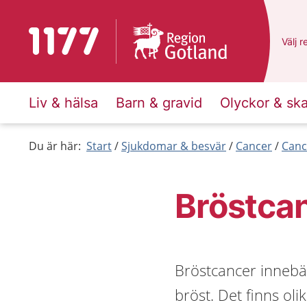
Till startsidan för 1177
Du ha
Välj
e
r
Liv & hälsa
Barn & gravid
Olyckor & sk
Du är här:
Start
Sjukdomar & besvär
Cancer
Canc
Bröstca
Bröstcancer innebär
bröst. Det finns oli