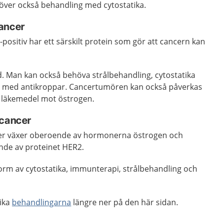
över också behandling med cytostatika.
ancer
ositiv har ett särskilt protein som gör att cancern kan
. Man kan också behöva strålbehandling, cytostatika
g med antikroppar. Cancertumören kan också påverkas
 läkemedel mot östrogen.
tcancer
cer växer oberoende av hormonerna östrogen och
nde av proteinet HER2.
orm av cytostatika, immunterapi, strålbehandling och
lika
behandlingarna
längre ner på den här sidan.