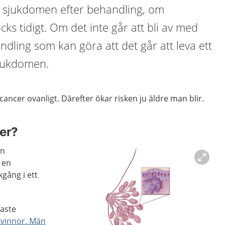
d sjukdomen efter behandling, om
ks tidigt. Om det inte går att bli av med
ndling som kan göra att det går att leva ett
sjukdomen.
cancer ovanligt. Därefter ökar risken ju äldre man blir.
er?
en
i en
kgång i ett
gaste
kvinnor. Män