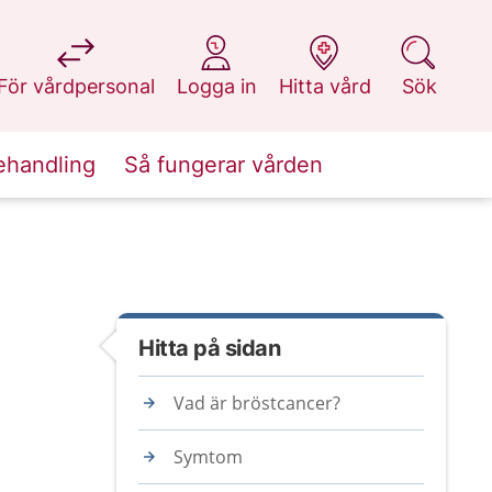
på 1177.se
på 1177.se
på 1177.se
på 1177.se
För vårdpersonal
Logga in
Hitta vård
Sök
ehandling
Så fungerar vården
Hitta på sidan
Vad är bröstcancer?
Symtom