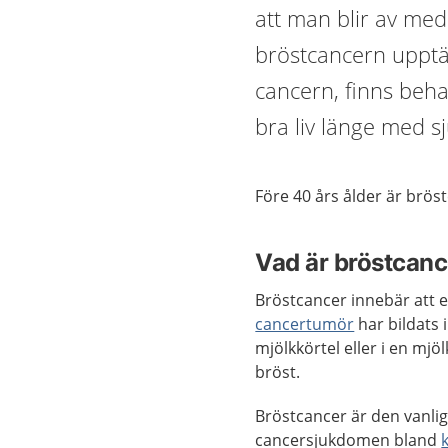
att man blir av me
bröstcancern upptäc
cancern, finns beha
bra liv länge med 
Före 40 års ålder är bröst
Vad är bröstcanc
Bröstcancer innebär att 
cancertumör
har bildats 
mjölkkörtel eller i en mjöl
bröst.
Bröstcancer är den vanli
cancersjukdomen bland