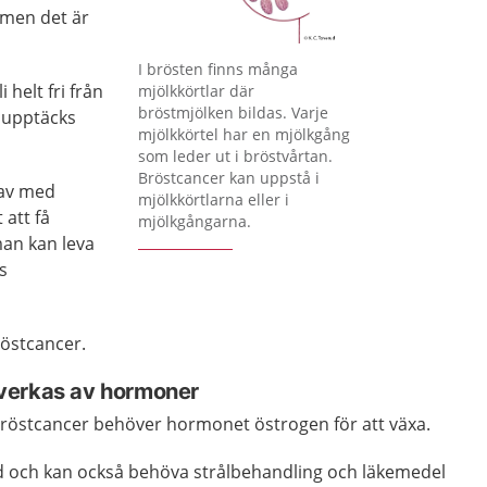
 men det är
Förstora bilden
I brösten finns många
i helt fri från
mjölkkörtlar där
bröstmjölken bildas. Varje
 upptäcks
mjölkkörtel har en mjölkgång
som leder ut i bröstvårtan.
Bröstcancer kan uppstå i
i av med
mjölkkörtlarna eller i
 att få
mjölkgångarna.
an kan leva
ts
röstcancer.
verkas av hormoner
bröstcancer behöver hormonet östrogen för att växa.
d och kan också behöva strålbehandling och läkemedel