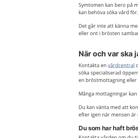
Symtomen kan bero på m
kan behöva söka vård fö
Det går inte att känna m
eller ont i brösten samb
När och var ska 
Kontakta en
vårdcentral
o
söka specialiserad öppen
en bröstmottagning eller
Många mottagningar kan
Du kan vänta med att kon
efter igen när mensen är
Du som har haft brö
Kontakta vården om du ti