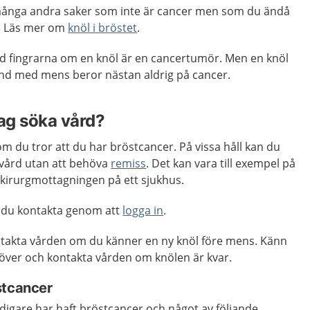
ånga andra saker som inte är cancer men som du ändå
r. Läs mer om
knöl i bröstet
.
ed fingrarna om en knöl är en cancertumör. Men en knöl
and med mens beror nästan aldrig på cancer.
jag söka vård?
m du tror att du har bröstcancer. På vissa håll kan du
vård utan att behöva
remiss
. Det kan vara till exempel på
 kirurgmottagningen på ett sjukhus.
 du kontakta genom att
logga in
.
takta vården om du känner en ny knöl före mens. Känn
 över och kontakta vården om knölen är kvar.
stcancer
digare har haft bröstcancer och något av följande