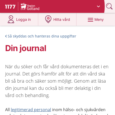
Du har valt region
Gotland
.
Till startsidan för 1177
på 1177.se
på 1177.se
Meny
Logga in
Hitta vård
Så skyddas och hanteras dina uppgifter
Din journal
När du söker och får vård dokumenteras det i en
journal. Det görs framför allt för att din vård ska
bli så bra och säker som möjligt. Genom att läsa
din journal kan du också bli mer delaktig i din
vård och behandling.
All
legitimerad personal
inom hälso- och sjukvården