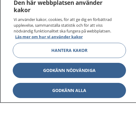
Den här webbplatsen använder
kakor
Vi använder kakor, cookies, för att ge dig en förbättrad
upplevelse, sammanställa statistik och för att viss
nödvändig funktionalitet ska fungera på webbplatsen.
Visa inn
1177 på flera språk
Läs mer om hur vi använder kakor
Visa inn
HANTERA KAKOR
Om 1177
Visa inn
Kontakt
GODKÄNN NÖDVÄNDIGA
GODKÄNN ALLA
Behandling av personuppgifter
Hantering av kakor
Inställningar för kakor