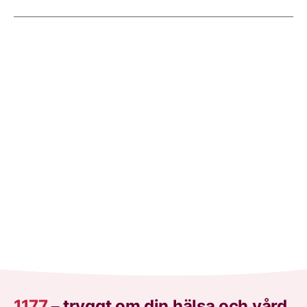
1177
–
tryggt om din hälsa och vård