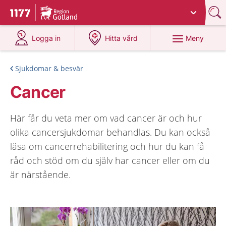
Du har valt region
Gotland
.
Till startsidan för 1177
på 1177.se
på 1177.se
Meny
Logga in
Hitta vård
Sjukdomar & besvär
Cancer
Här får du veta mer om vad cancer är och hur
olika cancersjukdomar behandlas. Du kan också
läsa om cancerrehabilitering och hur du kan få
råd och stöd om du själv har cancer eller om du
är närstående.