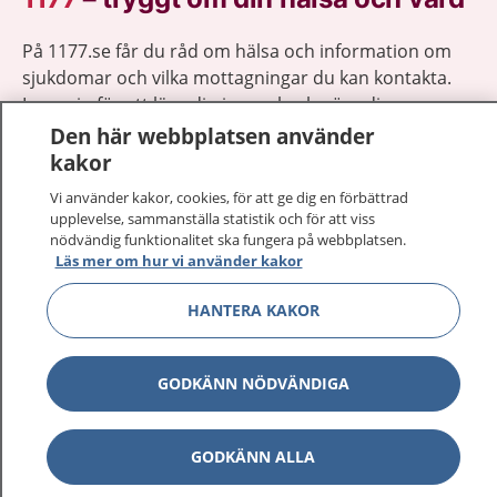
På 1177.se får du råd om hälsa och information om
sjukdomar och vilka mottagningar du kan kontakta.
Logga in för att läsa din journal och göra dina
vårdärenden. Ring telefonnummer 1177 för
Den här webbplatsen använder
sjukvårdsrådgivning dygnet runt.
kakor
1177 ger dig råd när du vill må bättre.
Vi använder kakor, cookies, för att ge dig en förbättrad
upplevelse, sammanställa statistik och för att viss
nödvändig funktionalitet ska fungera på webbplatsen.
Läs mer om hur vi använder kakor
HANTERA KAKOR
Visa inn
1177 på flera språk
GODKÄNN NÖDVÄNDIGA
Visa inn
Om 1177
Visa inn
Kontakt
GODKÄNN ALLA