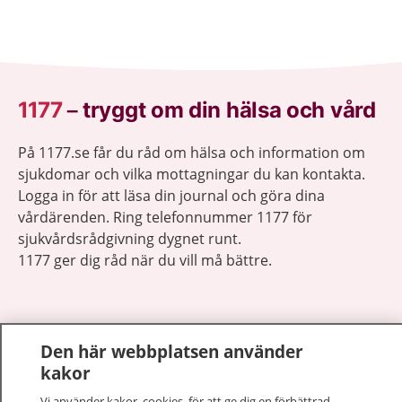
1177
–
tryggt om din hälsa och vård
På 1177.se får du råd om hälsa och information om
sjukdomar och vilka mottagningar du kan kontakta.
Logga in för att läsa din journal och göra dina
vårdärenden. Ring telefonnummer 1177 för
sjukvårdsrådgivning dygnet runt.
1177 ger dig råd när du vill må bättre.
Den här webbplatsen använder
kakor
Visa inn
1177 på flera språk
Vi använder kakor, cookies, för att ge dig en förbättrad