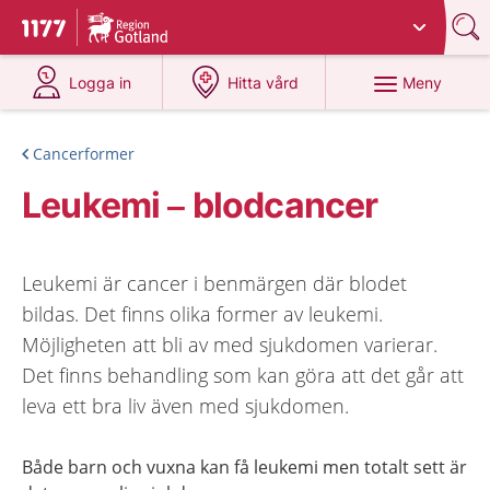
Du har valt region
Gotland
.
Till startsidan för 1177
på 1177.se
på 1177.se
Meny
Logga in
Hitta vård
Cancerformer
Leukemi – blodcancer
Leukemi är cancer i benmärgen där blodet
bildas. Det finns olika former av leukemi.
Möjligheten att bli av med sjukdomen varierar.
Det finns behandling som kan göra att det går att
leva ett bra liv även med sjukdomen.
Både barn och vuxna kan få leukemi men totalt sett är