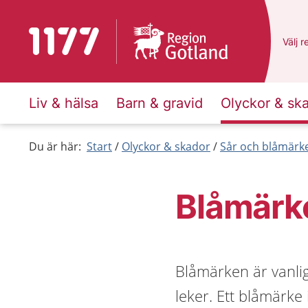
Till startsidan för 1177
Du ha
Välj
e
r
Liv & hälsa
Barn & gravid
Olyckor & sk
Du är här:
Start
Olyckor & skador
Sår och blåmärk
Blåmärk
Blåmärken är vanlig
leker. Ett blåmärke 