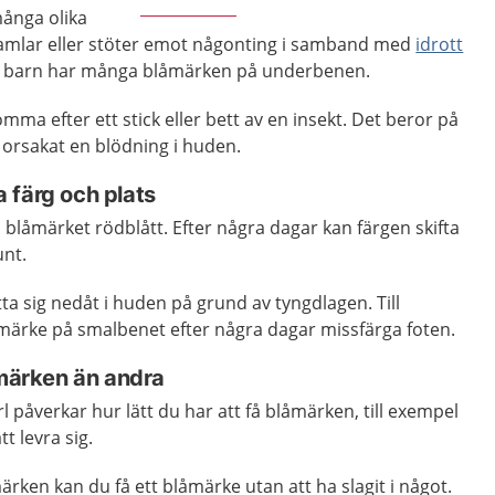
ånga olika
 ramlar eller stöter emot någonting i samband med
idrott
att barn har många blåmärken på underbenen.
mma efter ett stick eller bett av en insekt. Det beror på
ar orsakat en blödning i huden.
 färg och plats
å blåmärket rödblått. Efter några dagar kan färgen skifta
unt.
tta sig nedåt i huden på grund av tyngdlagen. Till
åmärke på smalbenet efter några dagar missfärga foten.
åmärken än andra
l påverkar hur lätt du har att få blåmärken, till exempel
 levra sig.
ärken kan du få ett blåmärke utan att ha slagit i något.