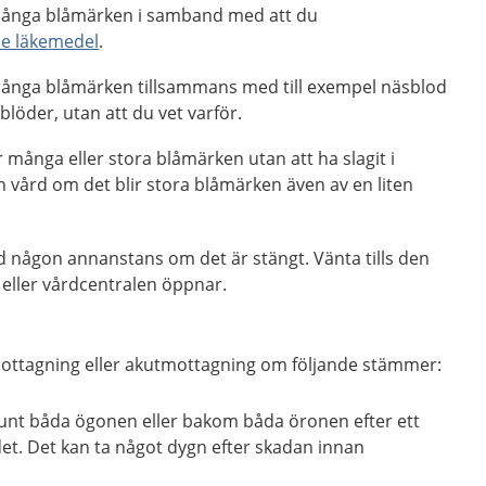
 många blåmärken i samband med att du
e läkemedel
.
 många blåmärken tillsammans med till exempel näsblod
 blöder, utan att du vet varför.
år många eller stora blåmärken utan att ha slagit i
 vård om det blir stora blåmärken även av en liten
d någon annanstans om det är stängt. Vänta tills den
eller vårdcentralen öppnar.
ottagning eller akutmottagning om följande stämmer:
unt båda ögonen eller bakom båda öronen efter ett
udet. Det kan ta något dygn efter skadan innan