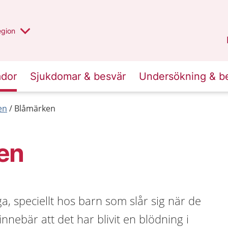
r valt region
n annan
egion
Gotland
.
ador
Sjukdomar & besvär
Undersökning & b
en
Blåmärken
en
a, speciellt hos barn som slår sig när de
innebär att det har blivit en blödning i