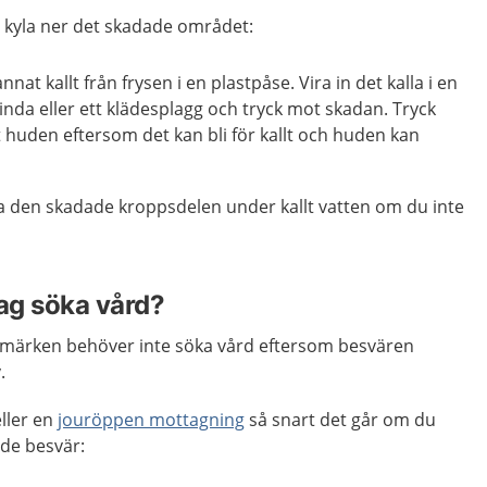
t kyla ner det skadade området:
nnat kallt från frysen i en plastpåse. Vira in det kalla i en
inda eller ett klädesplagg och tryck mot skadan. Tryck
t huden eftersom det kan bli för kallt och huden kan
la den skadade kroppsdelen under kallt vatten om du inte
jag söka vård?
blåmärken behöver inte söka vård eftersom besvären
.
ller en
jouröppen mottagning
så snart det går om du
ande besvär: