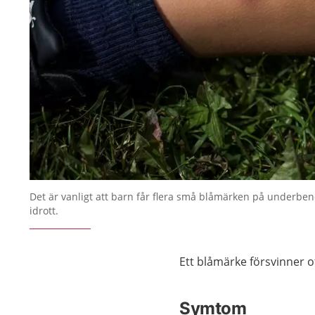
Det är vanligt att barn får flera små blåmärken på underben
idrott.
Ett blåmärke försvinner of
Symtom