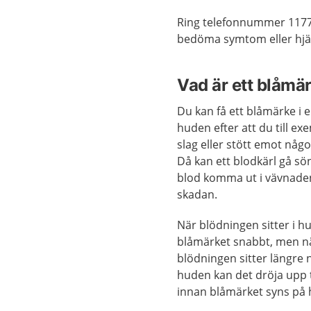
Ring telefonnummer 1177
bedöma symtom eller hjäl
Vad är ett blåmä
Du kan få ett blåmärke i e
huden efter att du till exe
slag eller stött emot någo
Då kan ett blodkärl gå s
blod komma ut i vävnade
skadan.
När blödningen sitter i h
blåmärket snabbt, men n
blödningen sitter längre 
huden kan det dröja upp t
innan blåmärket syns på