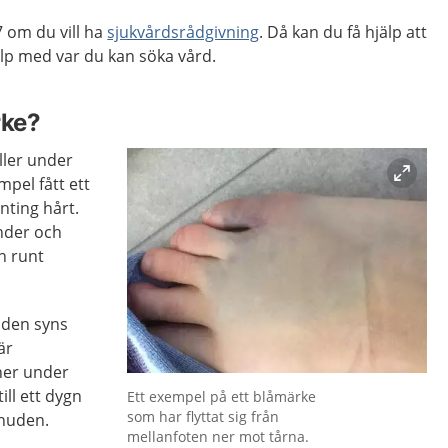
 om du vill ha
sjukvårdsrådgivning
. Då kan du få hjälp att
p med var du kan söka vård.
rke?
ller under
mpel fått ett
nting hårt.
önder och
n runt
uden syns
är
ner under
Förstora bilden
ill ett dygn
Ett exempel på ett blåmärke
som har flyttat sig från
 huden.
mellanfoten ner mot tårna.