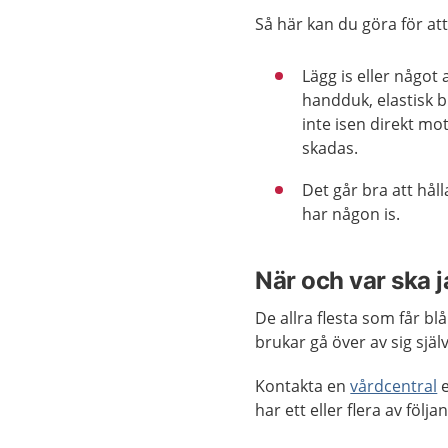
Så här kan du göra för at
Lägg is eller något a
handduk, elastisk b
inte isen direkt mo
skadas.
Det går bra att hål
har någon is.
När och var ska 
De allra flesta som får 
brukar gå över av sig själv
Kontakta en
vårdcentral
e
har ett eller flera av följ