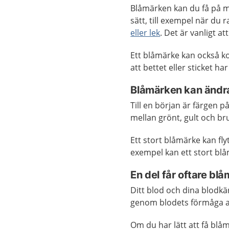
Blåmärken kan du få på m
sätt, till exempel när du
eller lek
. Det är vanligt 
Ett blåmärke kan också ko
att bettet eller sticket h
Blåmärken kan ändra
Till en början är färgen p
mellan grönt, gult och br
Ett stort blåmärke kan fly
exempel kan ett stort bl
En del får oftare bl
Ditt blod och dina blodkär
genom blodets förmåga att
Om du har lätt att få blåm