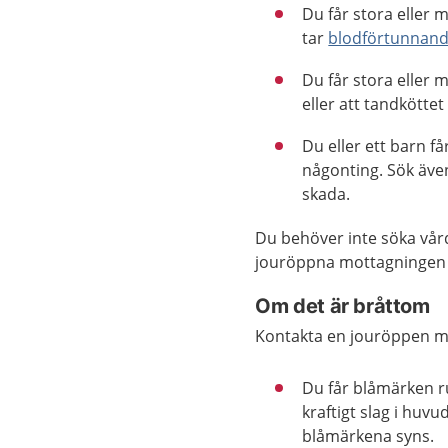
Du får stora eller
tar
blodförtunnand
Du får stora eller
eller att tandköttet
Du eller ett barn f
någonting. Sök även
skada.
Du behöver inte söka vår
jouröppna mottagningen 
Om det är bråttom
Kontakta en jouröppen m
Du får blåmärken r
kraftigt slag i huv
blåmärkena syns.