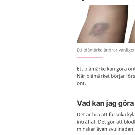
Förstora bilden
Ett blåmärke ändrar vanligen
Ett blåmärke kan göra ont
När blåmärket börjar förs
ont.
Vad kan jag göra 
Det är bra att försöka ky
inträffat. Det gör att bl
minskar även svullnaden 