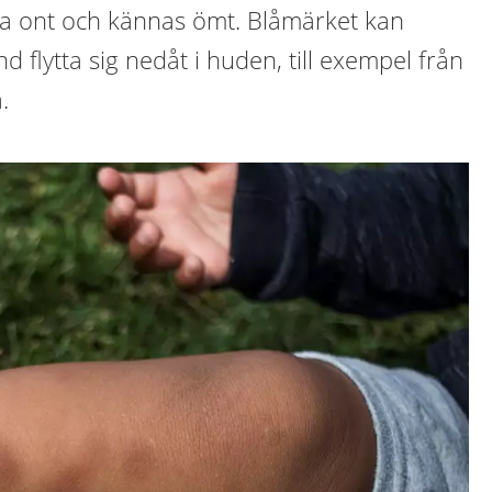
a ont och kännas ömt. Blåmärket kan
d flytta sig nedåt i huden, till exempel från
.