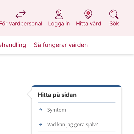
på 1177.se
på 1177.se
på 1177.se
på 1177.se
För vårdpersonal
Logga in
Hitta vård
Sök
ehandling
Så fungerar vården
Hitta på sidan
Symtom
Vad kan jag göra själv?