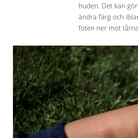
huden. Det kan gör
ändra färg och iblan
foten ner mot tårna