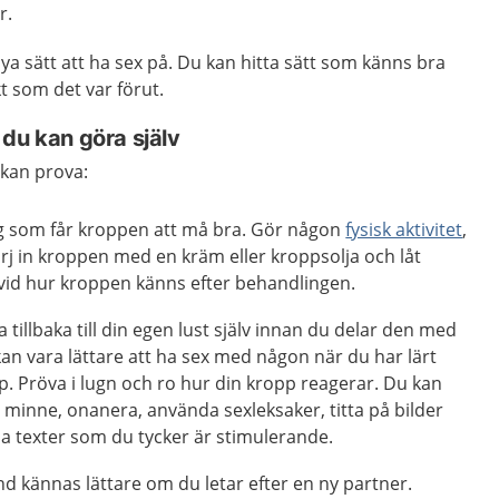
r.
a sätt att ha sex på. Du kan hitta sätt som känns bra
t som det var förut.
du kan göra själv
 kan prova:
g som får kroppen att må bra. Gör någon
fysisk aktivitet
,
örj in kroppen med en kräm eller kroppsolja och låt
 vid hur kroppen känns efter behandlingen.
 tillbaka till din egen lust själv innan du delar den med
an vara lättare att ha sex med någon när du har lärt
. Pröva i lugn och ro hur din kropp reagerar. Du kan
 minne, onanera, använda sexleksaker, titta på bilder
läsa texter som du tycker är stimulerande.
nd kännas lättare om du letar efter en ny partner.