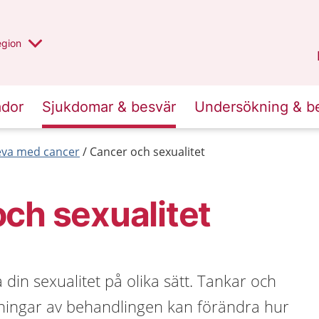
r valt region
n annan
egion
Gotland
.
ador
Sjukdomar & besvär
Undersökning & b
leva med cancer
Cancer och sexualitet
ch sexualitet
din sexualitet på olika sätt. Tankar och
rkningar av behandlingen kan förändra hur