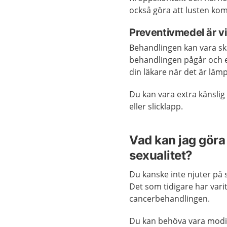
också göra att lusten ko
Preventivmedel är vi
Behandlingen kan vara ska
behandlingen pågår och en
din läkare när det är lämpl
Du kan vara extra känsli
eller slicklapp.
Vad kan jag göra
sexualitet?
Du kanske inte njuter p
Det som tidigare har varit
cancerbehandlingen.
Du kan behöva vara modig o