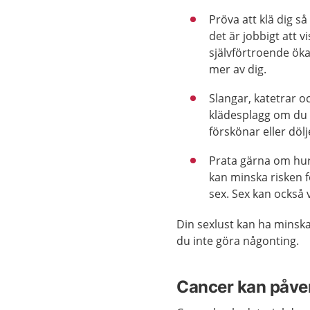
Pröva att klä dig s
det är jobbigt att v
självförtroende öka
mer av dig.
Slangar, katetrar o
klädesplagg om du 
förskönar eller döl
Prata gärna om hur
kan minska risken f
sex. Sex kan också
Din sexlust kan ha minska
du inte göra någonting.
Cancer kan påverk