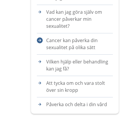
Vad kan jag göra själv om
cancer påverkar min
sexualitet?
Cancer kan påverka din
sexualitet på olika sätt
Vilken hjälp eller behandling
kan jag få?
Att tycka om och vara stolt
över sin kropp
Påverka och delta i din vård