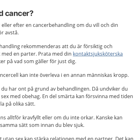
id cancer?
 eller efter en cancerbehandling om du vill och din
ör avstå.
ehandling rekommenderas att du är försiktig och
 med en parter. Prata med din
kontaktsjuksköterska
er på vad som gäller för just dig.
ancercell kan inte överleva i en annan människas kropp.
 du har ont på grund av behandlingen. Då undviker du
pa sex med obehag. En del smärta kan försvinna med tiden
a på olika sätt.
s alltför kravfyllt eller om du inte orkar. Kanske kan
på samma sätt som innan du blev sjuk.
 utan sex kan stärka relationen med en partner. Det kan