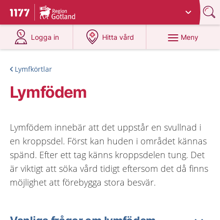
Du har valt region
Gotland
.
Till startsidan för 1177
på 1177.se
på 1177.se
Meny
Logga in
Hitta vård
Lymfkörtlar
Lymfödem
Lymfödem innebär att det uppstår en svullnad i
en kroppsdel. Först kan huden i området kännas
spänd. Efter ett tag känns kroppsdelen tung. Det
är viktigt att söka vård tidigt eftersom det då finns
möjlighet att förebygga stora besvär.