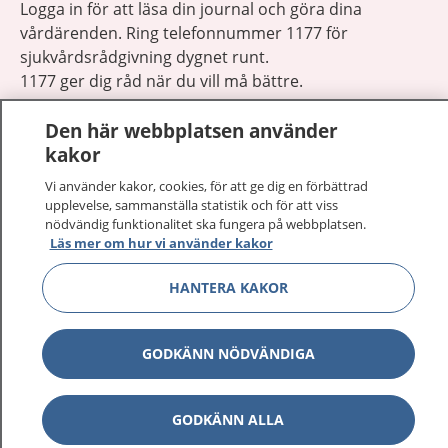
Logga in för att läsa din journal och göra dina
vårdärenden. Ring telefonnummer 1177 för
sjukvårdsrådgivning dygnet runt.
1177 ger dig råd när du vill må bättre.
Den här webbplatsen använder
kakor
Vi använder kakor, cookies, för att ge dig en förbättrad
upplevelse, sammanställa statistik och för att viss
Visa inn
1177 på flera språk
nödvändig funktionalitet ska fungera på webbplatsen.
Läs mer om hur vi använder kakor
Visa inn
Om 1177
HANTERA KAKOR
Visa inn
Kontakt
GODKÄNN NÖDVÄNDIGA
Behandling av personuppgifter
GODKÄNN ALLA