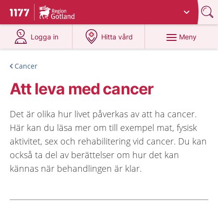
Du har valt region
Gotland
.
Till startsidan för 1177
på 1177.se
på 1177.se
Meny
Logga in
Hitta vård
Cancer
Att leva med cancer
Det är olika hur livet påverkas av att ha cancer.
Här kan du läsa mer om till exempel mat, fysisk
aktivitet, sex och rehabilitering vid cancer. Du kan
också ta del av berättelser om hur det kan
kännas när behandlingen är klar.