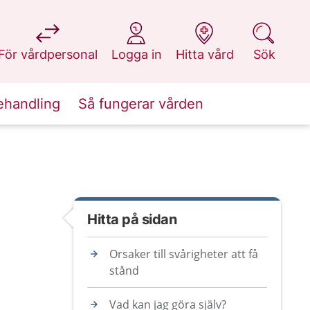
på 1177.se
på 1177.se
på 1177.se
på 1177.se
För vårdpersonal
Logga in
Hitta vård
Sök
ehandling
Så fungerar vården
Hitta på sidan
Orsaker till svårigheter att få
stånd
Vad kan jag göra själv?