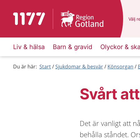
Till startsidan för 1177
Du ha
Välj
e
r
Liv & hälsa
Barn & gravid
Olyckor & sk
Du är här:
Start
Sjukdomar & besvär
Könsorgan
Svårt att
Det är vanligt att n
behålla ståndet. Ors