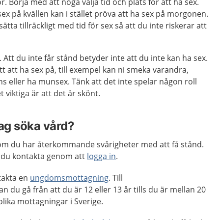
. Börja med att noga välja tid och plats för att ha sex.
x på kvällen kan i stället pröva att ha sex på morgonen.
ätta tillräckligt med tid för sex så att du inte riskerar att
.
. Att du inte får stånd betyder inte att du inte kan ha sex.
t att ha sex på, till exempel kan ni smeka varandra,
 eller ha munsex. Tänk att det inte spelar någon roll
 viktiga är att det är skönt.
jag söka vård?
m du har återkommande svårigheter med att få stånd.
 du kontakta genom att
logga in
.
takta en
ungdomsmottagning
. Till
u gå från att du är 12 eller 13 år tills du är mellan 20
 olika mottagningar i Sverige.