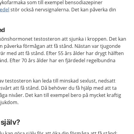
sykofarmaka som till exempel bensodiazepiner
edel
stör också nervsignalerna. Det kan påverka din
nd
 könshormonet testosteron att sjunka i kroppen. Det kan
n påverka förmågan att få stånd. Nästan var tjugonde
r med att få stånd. Efter 55 års ålder har drygt hälften
tånd. Efter 70 års ålder har en fjärdedel regelbundna
 av testosteron kan leda till minskad sexlust, nedsatt
vårt att få stånd. Då behöver du få hjälp med att ta
åga nivåer. Det kan till exempel bero på mycket kraftig
sjukdom.
själv?
du kan göra själv för att öka din förmåga att få stånd: