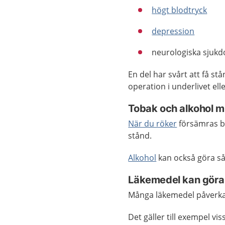
högt blodtryck
depression
neurologiska sjukd
En del har svårt att få st
operation i underlivet ell
Tobak och alkohol m
När du röker
försämras bl
stånd.
Alkohol
kan också göra så 
Läkemedel kan göra 
Många läkemedel påverkar
Det gäller till exempel vi