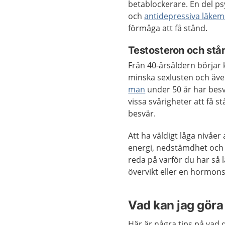
betablockerare. En del p
och
antidepressiva läkem
förmåga att få stånd.
Testosteron och stå
Från 40-årsåldern börjar
minska sexlusten och äve
man
under 50 år har besvä
vissa svårigheter att få s
besvär.
Att ha väldigt låga nivåer
energi, nedstämdhet och s
reda på varför du har så l
övervikt eller en hormon
Vad kan jag göra 
Här är några tips på vad 