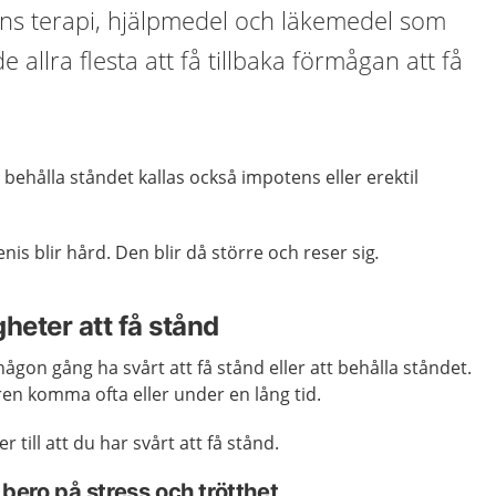
nns terapi, hjälpmedel och läkemedel som
e allra flesta att få tillbaka förmågan att få
 behålla ståndet kallas också impotens eller erektil
enis blir hård. Den blir då större och reser sig
.
gheter att få stånd
någon gång ha svårt att få stånd eller att behålla ståndet.
en komma ofta eller under en lång tid.
r till att du har svårt att få stånd.
 bero på stress och trötthet