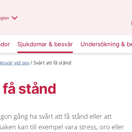
r valt region
n annan
egion
Gotland
.
ador
Sjukdomar & besvär
Undersökning & b
Besvär vid sex
Svårt att få stånd
 få stånd
ågon gång ha svårt att få stånd eller att
aken kan till exempel vara stress, oro eller