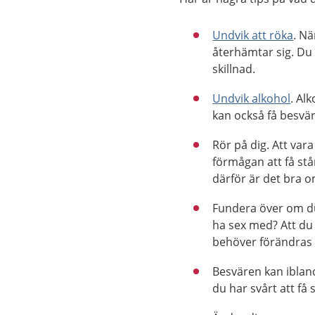
Undvik att röka
. Nä
återhämtar sig. Du
skillnad.
Undvik alkohol
. Al
kan också få besvär
Rör på dig. Att vara
förmågan att få st
därför är det bra o
Fundera över om du 
ha sex med? Att du 
behöver förändras 
Besvären kan ibland
du har svårt att få