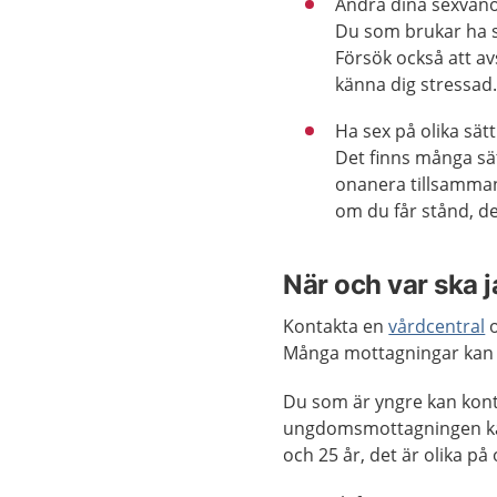
Ändra dina sexvanor
Du som brukar ha se
Försök också att avs
känna dig stressad
Ha sex på olika sätt
Det finns många sät
onanera tillsammans
om du får stånd, det
När och var ska 
Kontakta en
vårdcentral
o
Många mottagningar kan
Du som är yngre kan kon
ungdomsmottagningen kan d
och 25 år, det är olika på