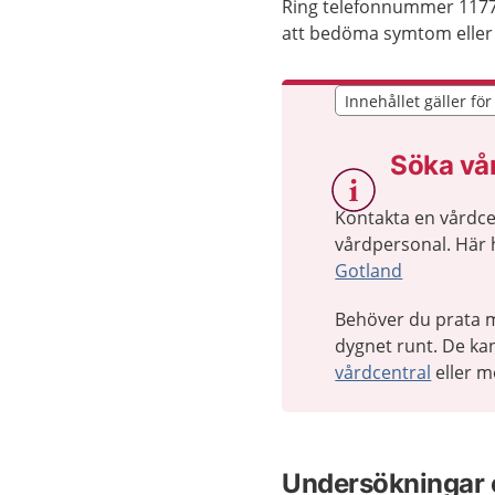
Ring telefonnummer 117
att bedöma symtom eller 
Innehållet gäller fö
Innehållet gäller fö
Söka vå
Kontakta en vårdcen
vårdpersonal. Här h
Gotland
Behöver du prata m
dygnet runt. De kan
vårdcentral
eller m
Undersökningar 