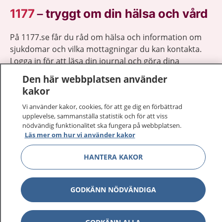
1177
–
tryggt om din hälsa och vård
På 1177.se får du råd om hälsa och information om
sjukdomar och vilka mottagningar du kan kontakta.
Logga in för att läsa din journal och göra dina
vårdärenden. Ring telefonnummer 1177 för
Den här webbplatsen använder
sjukvårdsrådgivning dygnet runt.
kakor
1177 ger dig råd när du vill må bättre.
Vi använder kakor, cookies, för att ge dig en förbättrad
upplevelse, sammanställa statistik och för att viss
nödvändig funktionalitet ska fungera på webbplatsen.
Läs mer om hur vi använder kakor
HANTERA KAKOR
Visa inn
1177 på flera språk
Visa inn
Om 1177
GODKÄNN NÖDVÄNDIGA
Visa inn
Kontakt