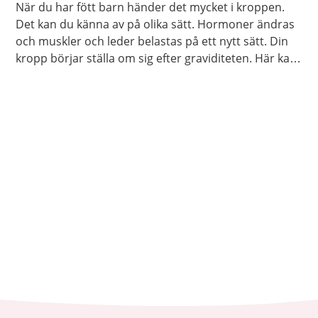
När du har fött barn händer det mycket i kroppen.
Det kan du känna av på olika sätt. Hormoner ändras
och muskler och leder belastas på ett nytt sätt. Din
kropp börjar ställa om sig efter graviditeten. Här kan
du läsa om vad som kan hända med kroppen efter
att du har fött barn.