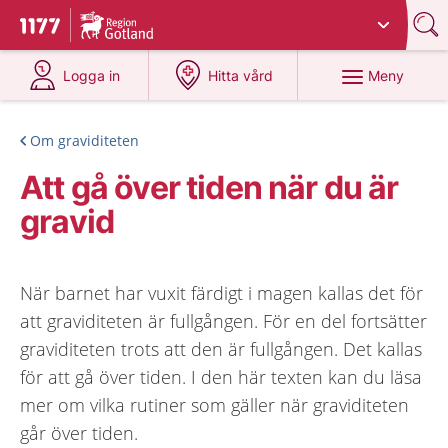
Du har valt region
Gotland
.
Till startsidan för 1177
på 1177.se
på 1177.se
Meny
Logga in
Hitta vård
Om graviditeten
Att gå över tiden när du är
gravid
När barnet har vuxit färdigt i magen kallas det för
att graviditeten är fullgången. För en del fortsätter
graviditeten trots att den är fullgången. Det kallas
för att gå över tiden. I den här texten kan du läsa
mer om vilka rutiner som gäller när graviditeten
går över tiden.