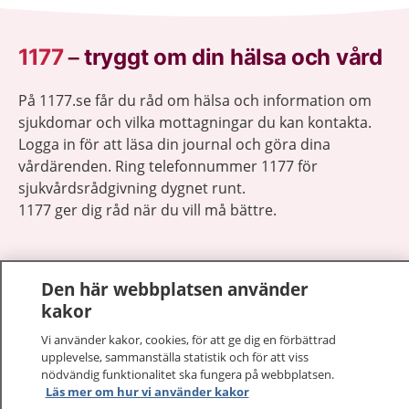
1177
–
tryggt om din hälsa och vård
På 1177.se får du råd om hälsa och information om
sjukdomar och vilka mottagningar du kan kontakta.
Logga in för att läsa din journal och göra dina
vårdärenden. Ring telefonnummer 1177 för
sjukvårdsrådgivning dygnet runt.
1177 ger dig råd när du vill må bättre.
Den här webbplatsen använder
kakor
Visa inn
1177 på flera språk
Vi använder kakor, cookies, för att ge dig en förbättrad
upplevelse, sammanställa statistik och för att viss
Visa inn
nödvändig funktionalitet ska fungera på webbplatsen.
Om 1177
Läs mer om hur vi använder kakor