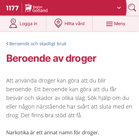
Du har valt region
Gotland
.
Till startsidan för 1177
på 1177.se
på 1177.se
Meny
Logga in
Hitta vård
Beroende och skadligt bruk
Beroende av droger
Att använda droger kan göra att du blir
beroende. Ett beroende kan göra att du får
besvär och skador av olika slag. Sök hjälp om du
eller någon närstående har svårt att sluta med en
drog. Det finns bra stöd att få.
Narkotika är ett annat namn för droger.