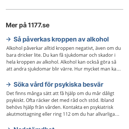
Mer på 1177.se
Så påverkas kroppen av alkohol
Alkohol påverkar alltid kroppen negativt, även om du
bara dricker lite. Du kan få sjukdomar och skador i
hela kroppen av alkohol. Alkohol kan också göra så
att andra sjukdomar blir värre. Hur mycket man kan
dricka innan kroppen ska skadas är olika. Det finns
bra hjälp att få om du vill ha hjälp att dricka mindre.
Söka vård för psykiska besvär
Det finns många sätt att få hjälp om du mår dåligt
psykiskt. Ofta räcker det med råd och stöd. Ibland
behövs hjälp från vården. Kontakta en psykiatrisk
akutmottagning eller ring 112 om du har allvarliga
självmordstankar eller självmordsplaner.