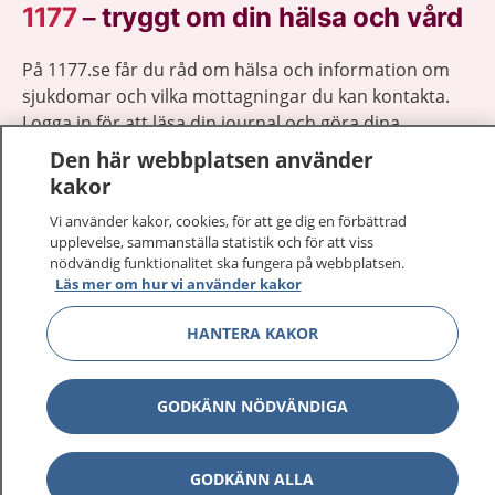
1177
–
tryggt om din hälsa och vård
På 1177.se får du råd om hälsa och information om
sjukdomar och vilka mottagningar du kan kontakta.
Logga in för att läsa din journal och göra dina
vårdärenden. Ring telefonnummer 1177 för
Den här webbplatsen använder
sjukvårdsrådgivning dygnet runt.
kakor
1177 ger dig råd när du vill må bättre.
Vi använder kakor, cookies, för att ge dig en förbättrad
upplevelse, sammanställa statistik och för att viss
nödvändig funktionalitet ska fungera på webbplatsen.
Läs mer om hur vi använder kakor
HANTERA KAKOR
Visa inn
1177 på flera språk
Visa inn
GODKÄNN NÖDVÄNDIGA
Om 1177
Visa inn
Kontakt
GODKÄNN ALLA