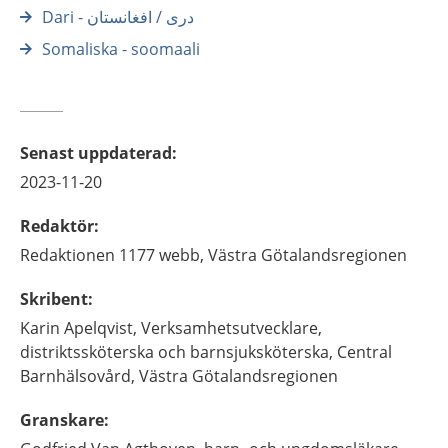
Dari - درى / افغانستان
Somaliska - soomaali
Senast uppdaterad
:
2023-11-20
Redaktör
:
Redaktionen 1177 webb,
Västra Götalandsregionen
Skribent
:
Karin
Apelqvist,
Verksamhetsutvecklare,
distriktssköterska och barnsjuksköterska,
Central
Barnhälsovård, Västra Götalandsregionen
Granskare
: