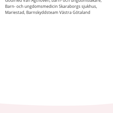
Godfried
Van Agthoven,
barn- och ungdomsläkare,
Barn- och ungdomsmedicin Skaraborgs sjukhus,
Mariestad, Barnskyddsteam Västra Götaland