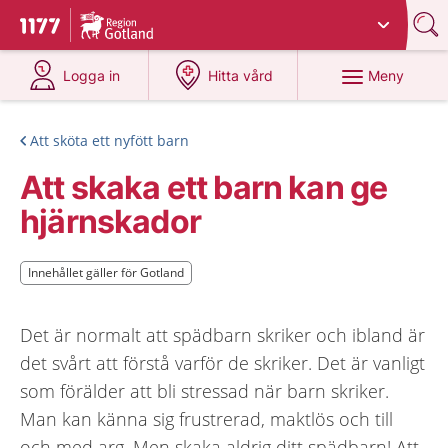
Du har valt region
Gotland
.
Till startsidan för 1177
på 1177.se
på 1177.se
Meny
Logga in
Hitta vård
Att sköta ett nyfött barn
Att skaka ett barn kan ge
hjärnskador
Innehållet gäller för Gotland
Innehållet gäller för Gotland
Det är normalt att spädbarn skriker och ibland är
det svårt att förstå varför de skriker. Det är vanligt
som förälder att bli stressad när barn skriker.
Man kan känna sig frustrerad, maktlös och till
och med arg. Men skaka aldrig ditt spädbarn! Att