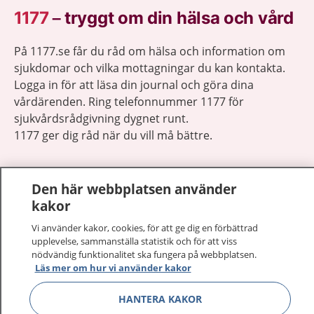
1177
–
tryggt om din hälsa och vård
På 1177.se får du råd om hälsa och information om
sjukdomar och vilka mottagningar du kan kontakta.
Logga in för att läsa din journal och göra dina
vårdärenden. Ring telefonnummer 1177 för
sjukvårdsrådgivning dygnet runt.
1177 ger dig råd när du vill må bättre.
Den här webbplatsen använder
kakor
Visa inn
Vi använder kakor, cookies, för att ge dig en förbättrad
1177 på flera språk
upplevelse, sammanställa statistik och för att viss
nödvändig funktionalitet ska fungera på webbplatsen.
Visa inn
Om 1177
Läs mer om hur vi använder kakor
Visa inn
HANTERA KAKOR
Kontakt