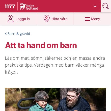
Du har valt region
Gotland
.
Till startsidan för 1177
på 1177.se
på 1177.se
Meny
Logga in
Hitta vård
Barn & gravid
Att ta hand om barn
Läs om mat, sömn, säkerhet och en massa andra
praktiska tips. Vardagen med barn väcker många
frågor.