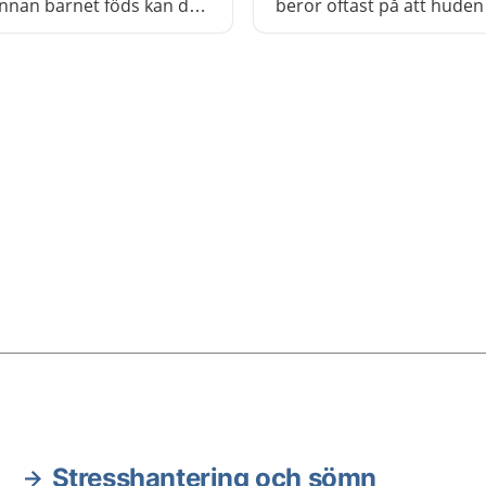
innan barnet föds kan det
beror oftast på att huden
shotande, både för fostret
förändras när den töjs ut
ig som är gravid. Att
magen. Det kan också be
an lossnar för tidigt är
hormoner. Det kan hjälpa
smörja in huden med
fuktighetsbevarande krä
Stresshantering och sömn