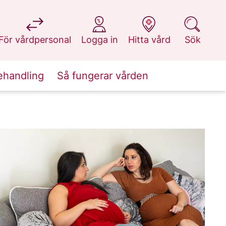
på 1177.se
på 1177.se
på 1177.se
på 1177.se
För vårdpersonal
Logga in
Hitta vård
Sök
ehandling
Så fungerar vården