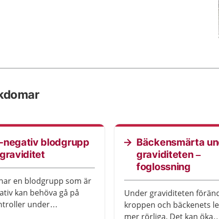
ukdomar
-negativ blodgrupp
Bäckensmärta un
graviditet
graviditeten –
foglossning
har en blodgrupp som är
tiv kan behöva gå på
Under graviditeten förän
ntroller under
kroppen och bäckenets le
eten. Det beror på att det
mer rörliga. Det kan öka