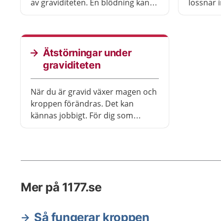
av graviditeten. En blödning kan
lossnar 
vara ett tecken på missfall, men
vara liv
ofta beror det på något annat. Sök
och för d
vård direkt om du blöder under
moderkak
andra halvan av graviditeten.
ovanligt.
Ätstörningar under
graviditeten
När du är gravid växer magen och
kroppen förändras. Det kan
kännas jobbigt. För dig som
tidigare har haft ätstörningar
finns en risk för återfall under
graviditeten. Berätta för en
barnmorska om ätstörningarna
för att få stöd under graviditeten.
Mer på 1177.se
Så fungerar kroppen