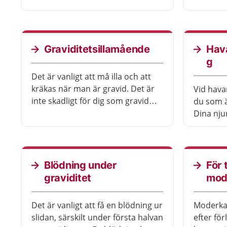
oftast efter graviditeten.
finns en 
blodbrist
blodgrup
övervaka
Graviditetsillamående
Hav
och fost
g
blodgru
Det är vanligt att må illa och att
kräkas när man är gravid. Det är
Vid hava
inte skadligt för dig som gravid
du som ä
eller fostret om du mår illa eller
Dina nju
kräks. Fostret får ändå den näring
För att 
det behöver. Oftast går det över
behöva v
någon gång runt graviditetsvecka
med läk
20. Men några mår illa hela
Blödning under
För 
graviditeten.
graviditet
mod
Det är vanligt att få en blödning ur
Moderkaka
slidan, särskilt under första halvan
efter fö