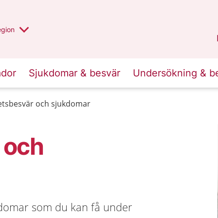
r valt region
n annan
egion
Gotland
.
ador
Sjukdomar & besvär
Undersökning & b
etsbesvär och sjukdomar
 och
kdomar som du kan få under