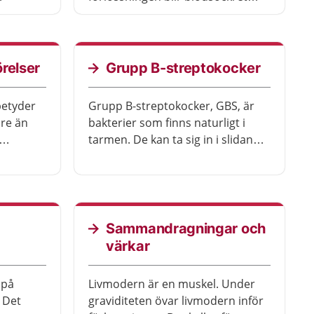
och
oftast som det ska vara igen.
ch
stöd går
en.
relser
Grupp B-streptokocker
betyder
Grupp B-streptokocker, GBS, är
dre än
bakterier som finns naturligt i
tarmen. De kan ta sig in i slidan
vagare
eller urinröret. Om du är gravid
åde
och bär på GBS kan du eller
 Det kan
barnet få en infektion.
år bra i
du
Sammandragningar och
rörelser.
värkar
 på
Livmodern är en muskel. Under
 Det
graviditeten övar livmodern inför