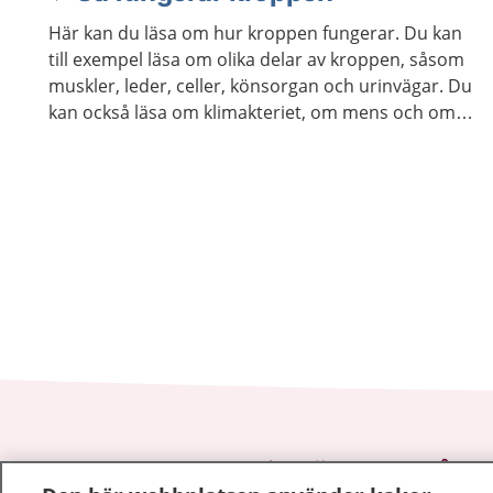
Här kan du läsa om hur kroppen fungerar. Du kan
till exempel läsa om olika delar av kroppen, såsom
muskler, leder, celler, könsorgan och urinvägar. Du
kan också läsa om klimakteriet, om mens och om
hur kroppen åldras.
1177
–
tryggt om din hälsa och vård