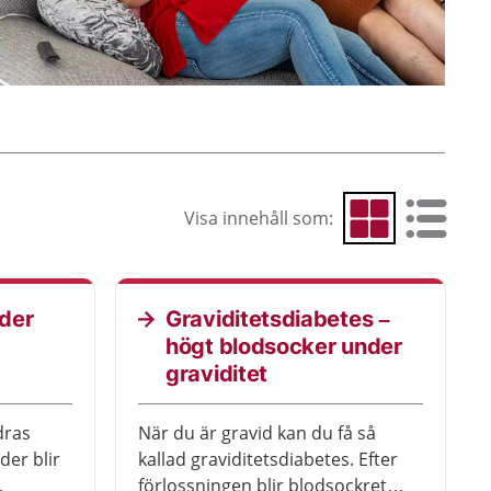
Visa innehåll som:
Visa som rutnät
Visa som 
der
Graviditetsdiabetes –
högt blodsocker under
graviditet
dras
När du är gravid kan du få så
der blir
kallad graviditetsdiabetes. Efter
förlossningen blir blodsockret