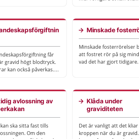
risk att fostret kan få
belastningen på muskler 
, om ni har olika
leder i bäcken och rygg o
per. Det finns bra sätt att
orsaka smärta. Med rätt 
 och behandla gravida
det ofta att lindra besvär
andeskapsförgiftnin
Minskade fosterrö
er som har olika RhD-
pper.
Minskade fosterrörelser 
att fostret rör på sig min
ndeskapsförgiftning får
vad det har gjort tidigare.
r gravid högt blodtryck.
Rörelserna kan kännas s
rar kan också påverkas.
eller mindre ofta, eller b
sänka blodtrycket kan du
svagare och mindre ofta.
ila eller få behandling
bero på att fostret inte m
emedel.
livmodern. Sök vård om 
tidig avlossning av
Klåda under
upplever minskade foster
erkakan
graviditeten
n ska sitta fast tills
Det är vanligt att det kliar
rlossningen. Om den
kroppen när du är gravid.