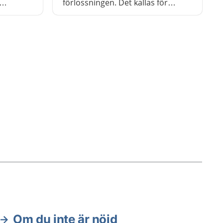
förlossningen. Det kallas för
 över
sammandragningar. När barnet
ro på
ska födas fram drar livmodern
 att
ihop sig. Det kallas för värkar.
m.
Om du inte är nöjd