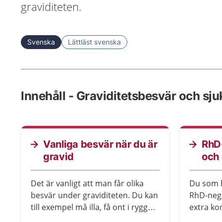
graviditeten.
Svenska
Lättläst svenska
Innehåll - Graviditetsbesvär och sj
Vanliga besvär när du är
RhD
gravid
och 
Det är vanligt att man får olika
Du som 
besvär under graviditeten. Du kan
RhD-nega
till exempel må illa, få ont i ryggen
extra ko
eller fötterna. Besvären försvinner
gravidit