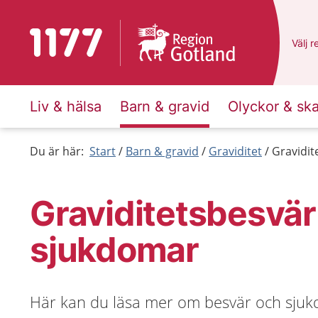
Till startsidan för 1177
Du ha
Välj
e
r
Liv & hälsa
Barn & gravid
Olyckor & sk
Du är här:
Start
Barn & gravid
Graviditet
Gravidit
Graviditetsbesvär
sjukdomar
Här kan du läsa mer om besvär och sju