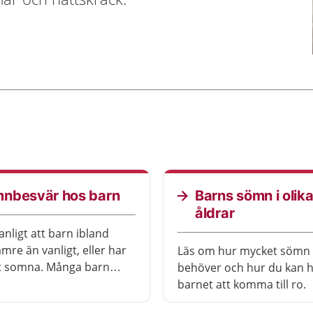
nbesvär hos barn
Barns sömn i olik
åldrar
anligt att barn ibland
mre än vanligt, eller har
Läs om hur mycket sömn 
tt somna. Många barn
behöver och hur du kan h
r mardrömmar i
barnet att komma till ro.
. Lite ovanligare