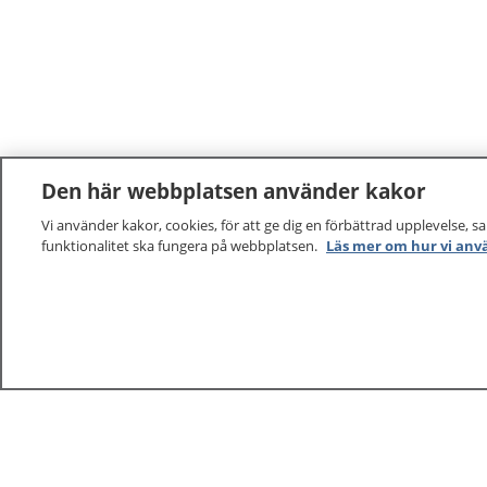
Den här webbplatsen använder kakor
Vi använder kakor, cookies, för att ge dig en förbättrad upplevelse, s
funktionalitet ska fungera på webbplatsen.
Läs mer om hur vi anv
1177
–
tryggt om din hälsa och vård
På 1177.se får du råd om hälsa och information om 
vilka mottagningar du kan kontakta. Logga in för att lä
och göra dina vårdärenden. Ring telefonnummer 1177
sjukvårdsrådgivning dygnet runt.
1177 ger dig råd när du vill må bättre.