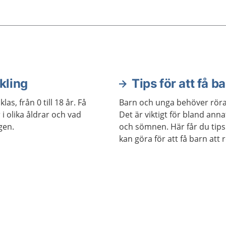
vär är att gå i sömnen
t ha nattskräck.
kling
Tips för att få ba
as, från 0 till 18 år. Få
Barn och unga behöver röra 
i olika åldrar och vad
Det är viktigt för bland ann
gen.
och sömnen. Här får du tip
kan göra för att få barn att 
vardagen.