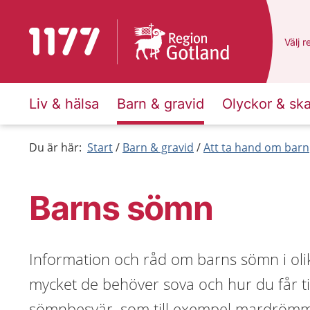
Till startsidan för 1177
Du ha
Välj
e
r
Liv & hälsa
Barn & gravid
Olyckor & sk
Du är här:
Start
Barn & gravid
Att ta hand om barn
Barns sömn
Information och råd om barns sömn i olik
mycket de behöver sova och hur du får til
sömnbesvär, som till exempel mardrömma