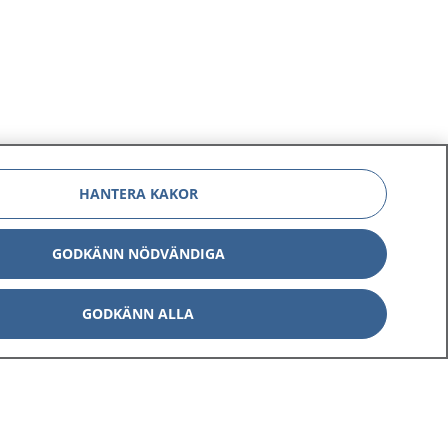
HANTERA KAKOR
GODKÄNN NÖDVÄNDIGA
GODKÄNN ALLA
Om 1177
Kontakt
E-tjänster
Press
Aktuellt
Digital tillgänglighet