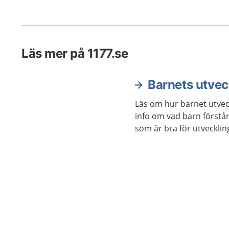
sömnbes
eller at
Läs mer på 1177.se
Barnets utvec
Läs om hur barnet utveckl
info om vad barn förstår 
som är bra för utvecklin