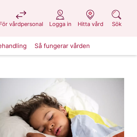
på 1177.se
på 1177.se
på 1177.se
på 1177.se
För vårdpersonal
Logga in
Hitta vård
Sök
ehandling
Så fungerar vården