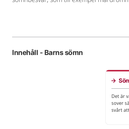
Innehåll - Barns sömn
Söm
Det är v
sover sä
svårt a
drömme
perioder