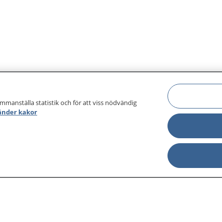
ammanställa statistik och för att viss nödvändig
änder kakor
sjukdomar och
Other languages
sa din journal
Lättläst svenska
 för