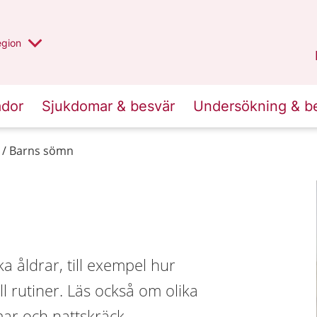
r valt region
n annan
egion
Gotland
.
ador
Sjukdomar & besvär
Undersökning & b
Barns sömn
a åldrar, till exempel hur
l rutiner. Läs också om olika
r och nattskräck.