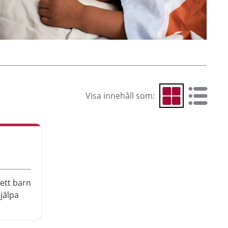
Visa innehåll som:
Visa som rutnät
Visa som 
a
ett barn
jälpa