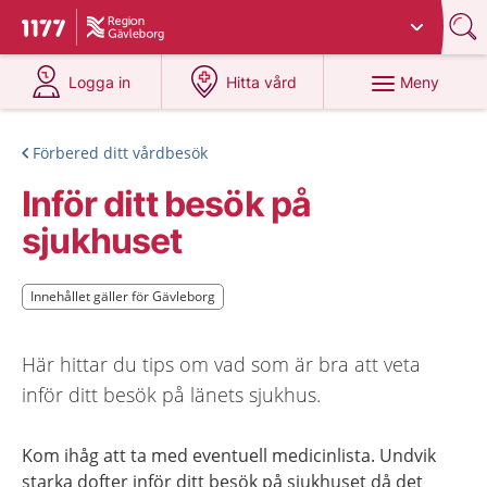
Du har valt region
Gävleborg
.
Till startsidan för 1177
på 1177.se
på 1177.se
Meny
Logga in
Hitta vård
Förbered ditt vårdbesök
Inför ditt besök på
sjukhuset
Innehållet gäller för Gävleborg
Innehållet gäller för Gävleborg
Här hittar du tips om vad som är bra att veta
inför ditt besök på länets sjukhus.
Kom ihåg att ta med eventuell medicinlista. Undvik
starka dofter inför ditt besök på sjukhuset då det