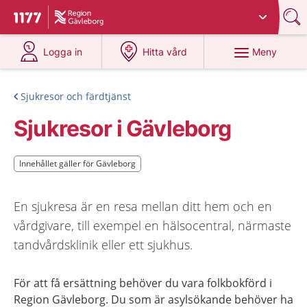
Du har valt region
Gävleborg
.
Till startsidan för 1177
på 1177.se
på 1177.se
Meny
Logga in
Hitta vård
Sjukresor och färdtjänst
Sjukresor i Gävleborg
Innehållet gäller för Gävleborg
Innehållet gäller för Gävleborg
En sjukresa är en resa mellan ditt hem och en
vårdgivare, till exempel en hälsocentral, närmaste
tandvårdsklinik eller ett sjukhus.
För att få ersättning behöver du vara folkbokförd i
Region Gävleborg. Du som är asylsökande behöver ha