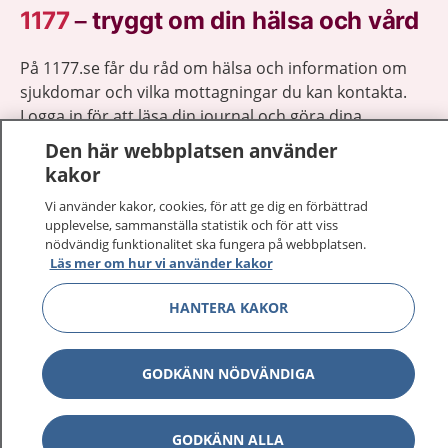
1177
–
tryggt om din hälsa och vård
På 1177.se får du råd om hälsa och information om
sjukdomar och vilka mottagningar du kan kontakta.
Logga in för att läsa din journal och göra dina
vårdärenden. Ring telefonnummer 1177 för
Den här webbplatsen använder
sjukvårdsrådgivning dygnet runt.
kakor
1177 ger dig råd när du vill må bättre.
Vi använder kakor, cookies, för att ge dig en förbättrad
upplevelse, sammanställa statistik och för att viss
nödvändig funktionalitet ska fungera på webbplatsen.
Läs mer om hur vi använder kakor
HANTERA KAKOR
Visa inn
1177 på flera språk
Visa inn
GODKÄNN NÖDVÄNDIGA
Om 1177
Visa inn
Kontakt
GODKÄNN ALLA