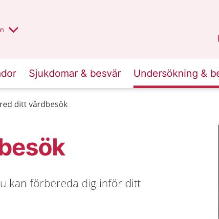
alt region
nnan
on
Gävleborg
.
ador
Sjukdomar & besvär
Undersökning & b
red ditt vårdbesök
dbesök
u kan förbereda dig inför ditt