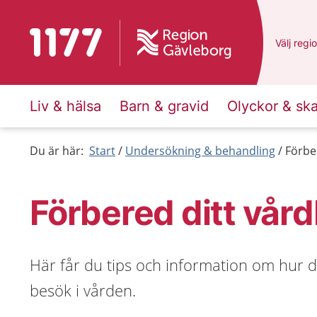
Till startsidan för 1177
Du har v
Välj
en a
regi
Liv & hälsa
Barn & gravid
Olyckor & sk
Du är här:
Start
Undersökning & behandling
Förbe
Förbered ditt vår
Här får du tips och information om hur d
besök i vården.