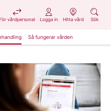
på 1177.se
på 1177.se
på 1177.se
på 1177.se
För vårdpersonal
Logga in
Hitta vård
Sök
ehandling
Så fungerar vården