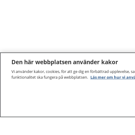
Den här webbplatsen använder kakor
Vi använder kakor, cookies, för att ge dig en förbättrad upplevelse, s
funktionalitet ska fungera på webbplatsen.
Läs mer om hur vi anv
1177
–
tryggt om din hälsa och vård
På 1177.se får du råd om hälsa och information om 
vilka mottagningar du kan kontakta. Logga in för att lä
och göra dina vårdärenden. Ring telefonnummer 1177
sjukvårdsrådgivning dygnet runt.