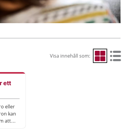
Visa innehåll som:
Visa som rutnät
Visa som 
r ett
o eller
ron kan
m att
få dåliga