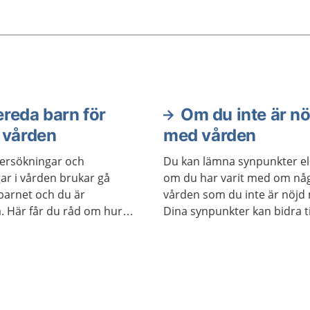
nyheter, eller att känna s
på vad som kommer att 
under besöket. Kanske ha
negativa upplevelser från 
vårdbesök som gör dig oro
reda barn för
Om du inte är nö
 vården
med vården
ersökningar och
Du kan lämna synpunkter ell
ar i vården brukar gå
om du har varit med om nå
barnet och du är
vården som du inte är nöjd
. Här får du råd om hur
Dina synpunkter kan bidra til
a.
vården blir bättre och säkra