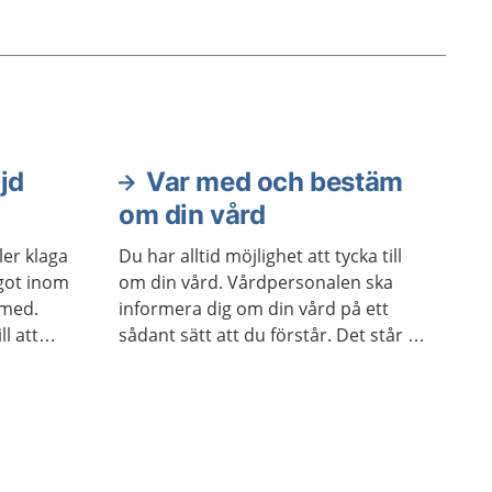
ig osäker
hända
r du
tidigare
lig.
jd
Var med och bestäm
om din vård
er klaga
Du har alltid möjlighet att tycka till
got inom
om din vård. Vårdpersonalen ska
 med.
informera dig om din vård på ett
l att
sådant sätt att du förstår. Det står i
re.
patientlagen.