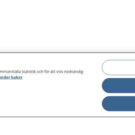
ammanställa statistik och för att viss nödvändig
änder kakor
sjukdomar och
Other languages
sa din journal
Lättläst svenska
 för