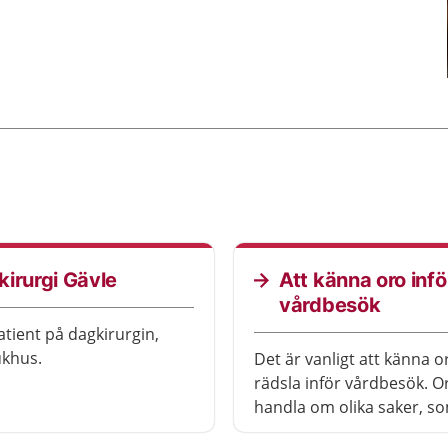
irurgi Gävle
Att känna oro infö
vårdbesök
atient på dagkirurgin,
ukhus.
Det är vanligt att känna or
rädsla inför vårdbesök. O
handla om olika saker, so
vara rädd för smärta, att 