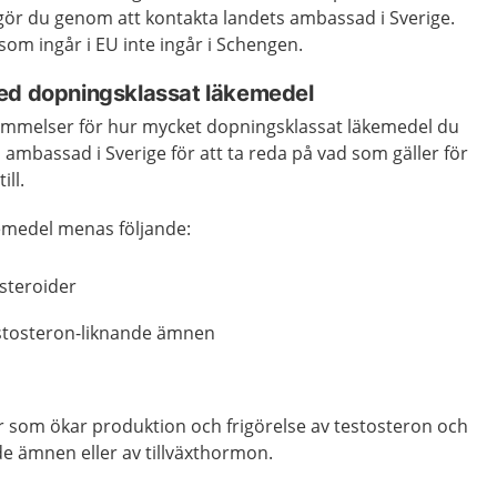
t gör du genom att kontakta landets ambassad i Sverige.
som ingår i EU inte ingår i Schengen.
ed dopningsklassat läkemedel
ämmelser för hur mycket dopningsklassat läkemedel du
s ambassad i Sverige för att ta reda på vad som gäller för
ill.
emedel menas följande:
 steroider
estosteron-liknande ämnen
 som ökar produktion och frigörelse av testosteron och
de ämnen eller av tillväxthormon.