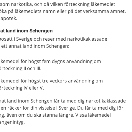
som narkotika, och då vilken förteckning läkemedlet
 söka på läkemedlets namn eller på det verksamma ämnet.
 apotek.
nat land inom Schengen
bosatt i Sverige och reser med narkotikaklassade
ån ett annat land inom Schengen:
läkemedel för högst fem dygns användning om
rteckning II och III.
läkemedel för högst tre veckors användning om
örteckning IV eller V.
nnat land inom Schengen får ta med dig narkotikaklassade
n räcker för din vistelse i Sverige. Du får ta med dig för
g, även om du ska stanna längre. Vissa läkemedel
engenintyg.