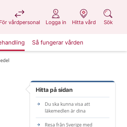
på 1177.se
på 1177.se
på 1177.se
på 1177.se
För vårdpersonal
Logga in
Hitta vård
Sök
ehandling
Så fungerar vården
edel
Hitta på sidan
Du ska kunna visa att
läkemedlen är dina
Resa från Sverige med