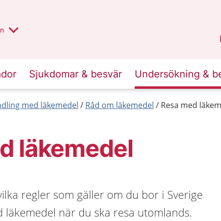
alt region
nnan
on
Gävleborg
.
ador
Sjukdomar & besvär
Undersökning & b
dling med läkemedel
Råd om läkemedel
Resa med läkem
d läkemedel
vilka regler som gäller om du bor i Sverige
 läkemedel när du ska resa utomlands.