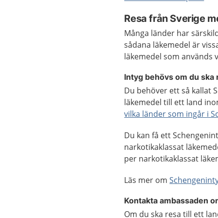
Resa från Sverige m
Många länder har särskil
sådana läkemedel är viss
läkemedel som används 
Intyg behövs om du ska
Du behöver ett så kallat
läkemedel till ett land i
vilka länder som ingår i 
Du kan få ett Schengenint
narkotikaklassat läkemede
per narkotikaklassat läke
Läs mer om
Schengenint
Kontakta ambassaden om
Om du ska resa till ett 