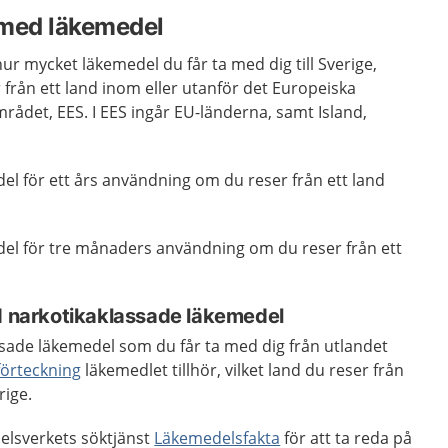
e med läkemedel
 hur mycket läkemedel du får ta med dig till Sverige,
från ett land inom eller utanför det Europeiska
det, EES. I EES ingår EU-länderna, samt Island,
el för ett års användning om du reser från ett land
del för tre månaders användning om du reser från ett
ed narkotikaklassade läkemedel
sade läkemedel som du får ta med dig från utlandet
förteckning
läkemedlet tillhör, vilket land du reser från
rige.
lsverkets söktjänst
Läkemedelsfakta
för att ta reda på