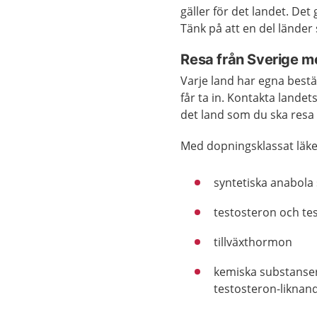
gäller för det landet. De
Tänk på att en del länder 
Resa från Sverige m
Varje land har egna best
får ta in. Kontakta landet
det land som du ska resa t
Med dopningsklassat läk
syntetiska anabola
testosteron och t
tillväxthormon
kemiska substanser
testosteron-liknan