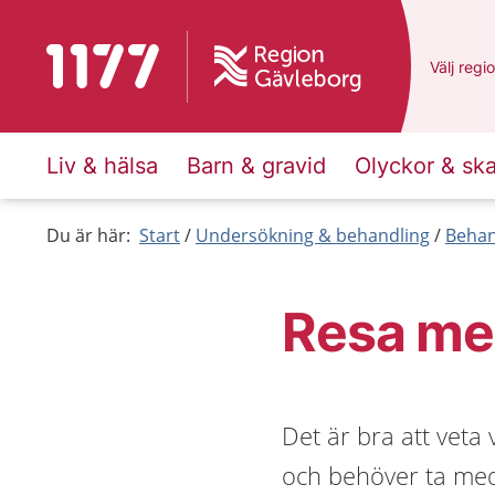
Till startsidan för 1177
Du har v
Välj
en a
regi
Liv & hälsa
Barn & gravid
Olyckor & sk
Du är här:
Start
Undersökning & behandling
Behan
Resa me
Det är bra att veta 
och behöver ta med