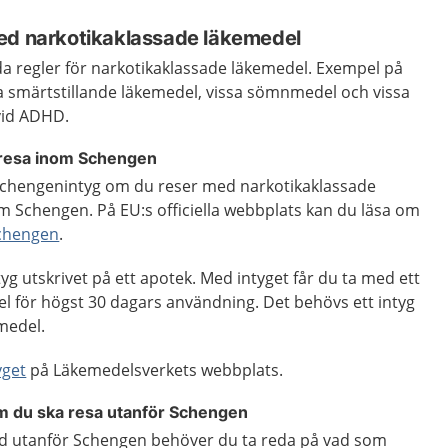
ed narkotikaklassade läkemedel
da regler för narkotikaklassade läkemedel. Exempel på
a smärtstillande läkemedel, vissa sömnmedel och vissa
vid ADHD.
 resa inom Schengen
 Schengenintyg om du reser med narkotikaklassade
nom Schengen. På EU:s officiella webbplats kan du läsa om
Schengen
.
yg utskrivet på ett apotek. Med intyget får du ta med ett
l för högst 30 dagars användning. Det behövs ett intyg
medel.
yget
på Läkemedelsverkets webbplats.
 du ska resa utanför Schengen
land utanför Schengen behöver du ta reda på vad som