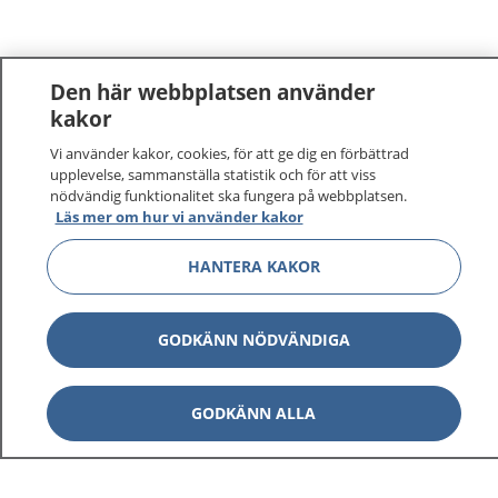
Den här webbplatsen använder
kakor
Vi använder kakor, cookies, för att ge dig en förbättrad
1177
–
tryggt om din hälsa och vård
upplevelse, sammanställa statistik och för att viss
nödvändig funktionalitet ska fungera på webbplatsen.
På 1177.se får du råd om hälsa och information om
Läs mer om hur vi använder kakor
sjukdomar och vilka mottagningar du kan kontakta.
HANTERA KAKOR
Logga in för att läsa din journal och göra dina
vårdärenden. Ring telefonnummer 1177 för
sjukvårdsrådgivning dygnet runt.
GODKÄNN NÖDVÄNDIGA
1177 ger dig råd när du vill må bättre.
GODKÄNN ALLA
Visa inn