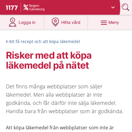
Du har valt region
Gävleborg
.
Till startsidan för 1177
på 1177.se
på 1177.se
Meny
Logga in
Hitta vård
Att få recept och att köpa läkemedel
Risker med att köpa
läkemedel på nätet
Det finns många webbplatser som säljer
läkemedel. Men alla webbplatser är inte
godkända, och får därför inte sälja läkemedel.
Handla bara från webbplatser som är godkända.
Att köpa läkemedel från webbplatser som inte är