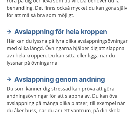
röra på dig och leva som du vill. Då behöver du få
behandling. Det finns också mycket du kan göra själv
för att må så bra som möjligt.
Avslappning för hela kroppen
Här kan du lyssna på fyra olika avslappningsövningar
med olika längd. Övningarna hjälper dig att slappna
av i hela kroppen. Du kan sitta eller ligga när du
lyssnar på övningarna.
Avslappning genom andning
Du som känner dig stressad kan pröva att göra
andningsövningar för att slappna av. Du kan öva
avslappning på många olika platser, till exempel när
du åker buss, när du är i ett väntrum, på din skola
eller arbetsplats. Du kan också öva avslappning när
du ligger ner.