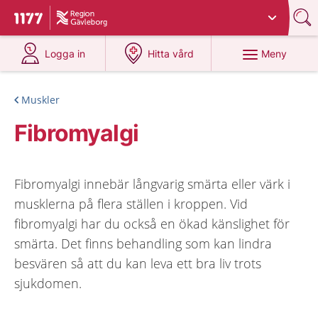
Du har valt region
Gävleborg
.
Till startsidan för 1177
på 1177.se
på 1177.se
Meny
Logga in
Hitta vård
Muskler
Fibromyalgi
Fibromyalgi innebär långvarig smärta eller värk i
musklerna på flera ställen i kroppen. Vid
fibromyalgi har du också en ökad känslighet för
smärta. Det finns behandling som kan lindra
besvären så att du kan leva ett bra liv trots
sjukdomen.