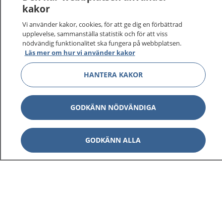
kakor
Vi använder kakor, cookies, för att ge dig en förbättrad
upplevelse, sammanställa statistik och för att viss
nödvändig funktionalitet ska fungera på webbplatsen.
Visa inn
1177 på flera språk
Läs mer om hur vi använder kakor
HANTERA KAKOR
Visa inn
Om 1177
Visa inn
Kontakt
GODKÄNN NÖDVÄNDIGA
GODKÄNN ALLA
Behandling av personuppgifter
Hantering av kakor
Inställningar för kakor