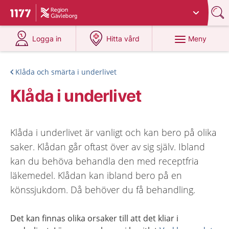
Du har valt region
Gävleborg
.
Till startsidan för 1177
på 1177.se
på 1177.se
Meny
Logga in
Hitta vård
Klåda och smärta i underlivet
Klåda i underlivet
Klåda i underlivet är vanligt och kan bero på olika
saker. Klådan går oftast över av sig själv. Ibland
kan du behöva behandla den med receptfria
läkemedel. Klådan kan ibland bero på en
könssjukdom. Då behöver du få behandling.
Det kan finnas olika orsaker till att det kliar i