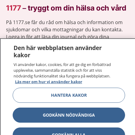
1177
–
tryggt om din hälsa och vård
På 1177.se får du råd om hälsa och information om
sjukdomar och vilka mottagningar du kan kontakta.
Logga in för att läsa din journal och göra dina
vårdärenden. Ring telefonnummer 1177 för
Den här webbplatsen använder
sjukvårdsrådgivning dygnet runt.
kakor
1177 ger dig råd när du vill må bättre.
Vi använder kakor, cookies, för att ge dig en förbättrad
upplevelse, sammanställa statistik och för att viss
nödvändig funktionalitet ska fungera på webbplatsen.
Läs mer om hur vi använder kakor
HANTERA KAKOR
Visa inn
1177 på flera språk
Visa inn
GODKÄNN NÖDVÄNDIGA
Om 1177
Visa inn
Kontakt
GODKÄNN ALLA