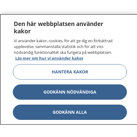
Den här webbplatsen använder
kakor
Vi använder kakor, cookies, för att ge dig en förbättrad
1177
–
tryggt om din hälsa och vård
upplevelse, sammanställa statistik och för att viss
nödvändig funktionalitet ska fungera på webbplatsen.
På 1177.se får du råd om hälsa och information om
Läs mer om hur vi använder kakor
sjukdomar och vilka mottagningar du kan kontakta.
HANTERA KAKOR
Logga in för att läsa din journal och göra dina
vårdärenden. Ring telefonnummer 1177 för
sjukvårdsrådgivning dygnet runt.
GODKÄNN NÖDVÄNDIGA
1177 ger dig råd när du vill må bättre.
GODKÄNN ALLA
Visa inn
1177 på flera språk