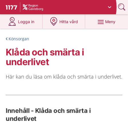
Du har valt region
Gävleborg
.
Till startsidan för 1177
på 1177.se
på 1177.se
Meny
Logga in
Hitta vård
Könsorgan
Klåda och smärta i
underlivet
Här kan du läsa om klåda och smärta i underlivet.
Innehåll - Klåda och smärta i
underlivet