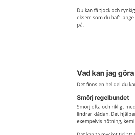
Du kan få tjock och ryn
eksem som du haft länge 
på.
Vad kan jag göra 
Det finns en hel del du ka
Smörj regelbundet
Smörj ofta och rikligt me
lindrar klådan. Det hjälp
exempelvis nötning, kemik
Det kan ta mycket tid at