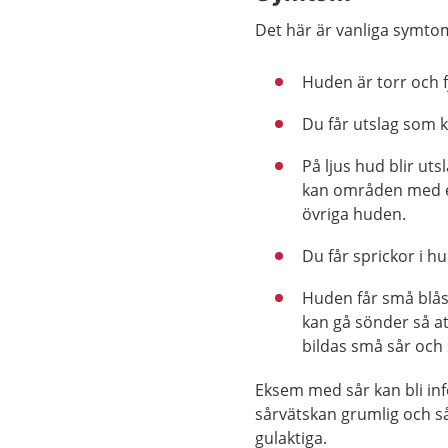
Det här är vanliga symto
Huden är torr och fj
Du får utslag som kl
På ljus hud blir ut
kan områden med e
övriga huden.
Du får sprickor i h
Huden får små blås
kan gå sönder så at
bildas små sår och
Eksem med sår kan bli inf
sårvätskan grumlig och så
gulaktiga.