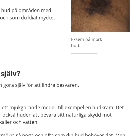
kig hud på områden med
och som du kliat mycket
Eksem på mörk
hud.
själv?
n göra själv för att lindra besvären.
d ett mjukgörande medel, till exempel en hudkräm. Det
er också huden att bevara sitt naturliga skydd mot
alier och vatten.
t smörja så noga och ofta som din hud behöver det. Men