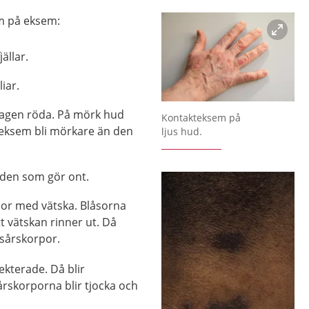
m på eksem:
ällar.
iar.
Förstora bilden
slagen röda. På mörk hud
Kontakteksem på
ksem bli mörkare än den
ljus hud.
uden som gör ont.
or med vätska. Blåsorna
t vätskan rinner ut. Då
 sårskorpor.
ekterade. Då blir
rskorporna blir tjocka och