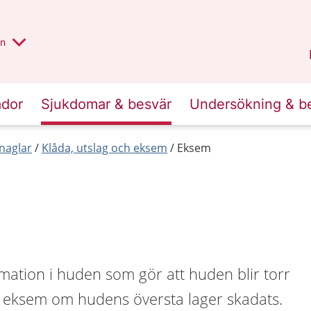
alt region
nnan
on
Gävleborg
.
ador
Sjukdomar & besvär
Undersökning & b
naglar
Klåda, utslag och eksem
Eksem
mation i huden som gör att huden blir torr
få eksem om hudens översta lager skadats.