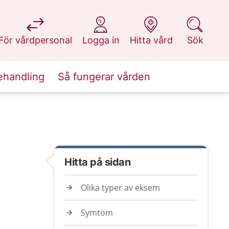
på 1177.se
på 1177.se
på 1177.se
på 1177.se
För vårdpersonal
Logga in
Hitta vård
Sök
ehandling
Så fungerar vården
Hitta på sidan
Olika typer av eksem
Symtom