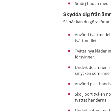
Smörj huden med m
Skydda dig från äm
Så här kan du göra för a
Använd tvättmedel 
tvättmedlet.
Tvätta nya kläder 
försvinner.
Undvik de ämnen so
smycken som innehå
Använd plasthands
Skölj bort tvålen 
tvättat händerna.
Undvik vatten med 