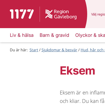
Till startsidan för 1177
Du har v
Välj
en a
regi
Liv & hälsa
Barn & gravid
Olyckor & sk
Du är här:
Start
Sjukdomar & besvär
Hud, hår och 
Eksem
Eksem är en inflam
och kliar. Du kan 