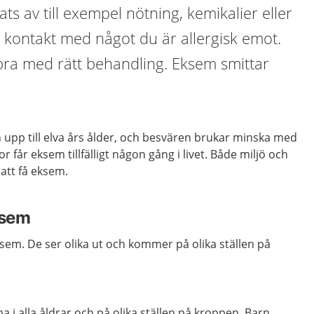
s av till exempel nötning, kemikalier eller
kontakt med något du är allergisk emot.
bra med rätt behandling. Eksem smittar
 upp till elva års ålder, och besvären brukar minska med
r får eksem tillfälligt någon gång i livet. Både miljö och
 att få eksem.
ksem
eksem. De ser olika ut och kommer på olika ställen på
i alla åldrar och på olika ställen på kroppen. Barn