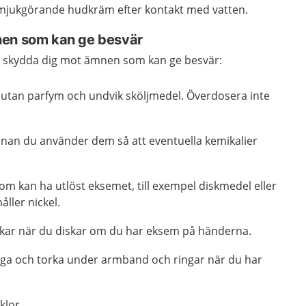
jukgörande hudkräm efter kontakt med vatten.
nen som kan ge besvär
tt skydda dig mot ämnen som kan ge besvär:
utan parfym och undvik sköljmedel. Överdosera inte
innan du använder dem så att eventuella kemikalier
m kan ha utlöst eksemet, till exempel diskmedel eller
ller nickel.
kar när du diskar om du har eksem på händerna.
noga och torka under armband och ringar när du har
klor.