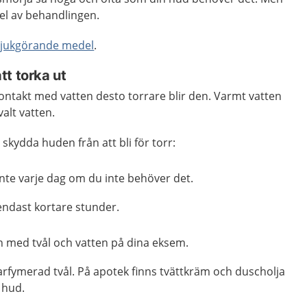
del av behandlingen.
mjukgörande medel
.
t torka ut
ntakt med vatten desto torrare blir den. Varmt vatten
alt vatten.
 skydda huden från att bli för torr:
nte varje dag om du inte behöver det.
endast kortare stunder.
n med tvål och vatten på dina eksem.
rfymerad tvål. På apotek finns tvättkräm och duscholja
 hud.