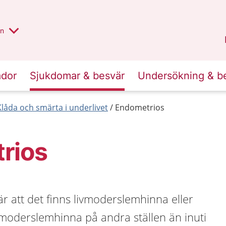
alt region
nnan
on
Gävleborg
.
ador
Sjukdomar & besvär
Undersökning & b
Klåda och smärta i underlivet
Endometrios
rios
 att det finns livmoderslemhinna eller
ivmoderslemhinna på andra ställen än inuti