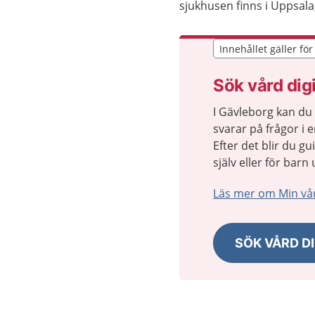
sjukhusen finns i Uppsal
Innehållet gäller fö
Innehållet gäller fö
Sök vård digi
I Gävleborg kan du
svarar på frågor i 
Efter det blir du gu
själv eller för bar
Läs mer om Min vå
SÖK VÅRD DI