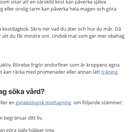
som visar att en särskild kost kan påverka själva
g eller orolig tarm kan påverka hela magen och göra
n kostdagbok. Skriv ner vad du äter och hur du mår. Då
r att du får mindre ont. Undvik mat som ger mer obehag
t aktiv. Rörelse frigör endorfiner som är kroppens egna
t kan räcka med promenader eller annan lätt
träning
.
jag söka vård?
ller en
gynekologisk mottagning
om följande stämmer:
 begränsar ditt liv.
 göra själv hjälper inte.