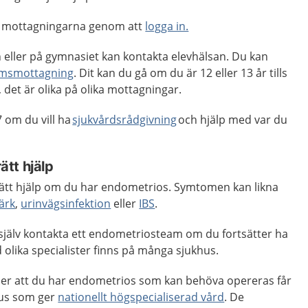
ta mottagningarna genom att
logga in.
 eller på gymnasiet kan kontakta elevhälsan. Du kan
msmottagning
. Dit kan du gå om du är 12 eller 13 år tills
 det är olika på olika mottagningar.
 om du vill ha
sjukvårdsrådgivning
och hjälp med var du
rätt hjälp
å rätt hjälp om du har endometrios. Symtomen kan likna
ärk
,
urinvägsinfektion
eller
IBS
.
 själv kontakta ett endometriosteam om du fortsätter ha
olika specialister finns på många sjukhus.
er att du har endometrios som kan behöva opereras får
khus som ger
nationellt högspecialiserad vård
. De