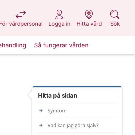
på 1177.se
på 1177.se
på 1177.se
på 1177.se
För vårdpersonal
Logga in
Hitta vård
Sök
ehandling
Så fungerar vården
Hitta på sidan
Symtom
Vad kan jag göra själv?