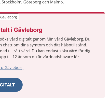
a, Stockholm, Göteborg och Malmö.
r Gävleborg
r Gävleborg
talt i Gävleborg
 söka vård digitalt genom Min vård Gävleborg. Du
en chatt om dina symtom och ditt hälsotillstånd.
idad till rätt vård. Du kan endast söka vård för dig
n upp till 12 år som du är vårdnadshavare för.
rd Gävleborg
GITALT