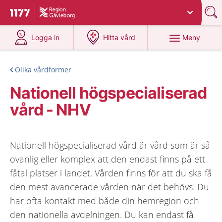
Du har valt region
Gävleborg
.
Till startsidan för 1177
på 1177.se
på 1177.se
Meny
Logga in
Hitta vård
Olika vårdformer
Nationell högspecialiserad
vård - NHV
Nationell högspecialiserad vård är vård som är så
ovanlig eller komplex att den endast finns på ett
fåtal platser i landet. Vården finns för att du ska få
den mest avancerade vården när det behövs. Du
har ofta kontakt med både din hemregion och
den nationella avdelningen. Du kan endast få