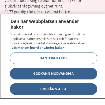
vårdärenden. Ring telefonnummer 1177 för
sjukvårdsrådgivning dygnet runt.
1177 ger dig råd när du vill må bättre.
Den här webbplatsen använder
kakor
Vi använder kakor, cookies, för att ge dig en förbättrad
upplevelse, sammanställa statistik och för att viss
Visa inn
1177 på flera språk
nödvändig funktionalitet ska fungera på webbplatsen.
Läs mer om hur vi använder kakor
Visa inn
Om 1177
HANTERA KAKOR
Visa inn
Kontakt
GODKÄNN NÖDVÄNDIGA
Behandling av personuppgifter
GODKÄNN ALLA
Hantering av kakor