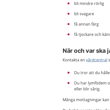
bli mindre rörlig
bli svagare
få annan färg
få tjockare och kän
När och var ska 
Kontakta en
vårdcentral
s
Du tror att du håll
Du har lymfödem och
eller blir sårig.
Många mottagningar kan