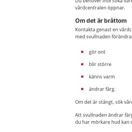
Du behöver inte söka vår
vårdcentralen öppnar.
Om det är bråttom
Kontakta genast en vårdc
med svullnaden förändras
gör ont
blir större
känns varm
ändrar färg.
Om det är stängt, sök vå
Att svullnaden ändrar fär
du har mörkare hud kan de