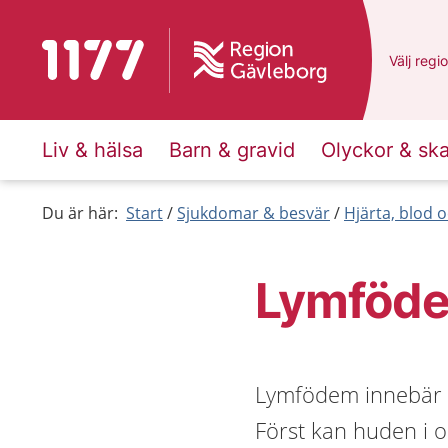
Till startsidan för 1177
Du har v
Välj
en a
regi
Liv & hälsa
Barn & gravid
Olyckor & sk
Du är här:
Start
Sjukdomar & besvär
Hjärta, blod o
Lymföd
Lymfödem innebär a
Först kan huden i 