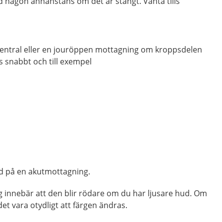
d någon annanstans om det är stängt. Vänta tills
entral eller en jouröppen mottagning om kroppsdelen
 snabbt och till exempel
rd på en akutmottagning.
g innebär att den blir rödare om du har ljusare hud. Om
t vara otydligt att färgen ändras.