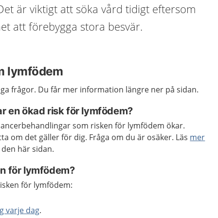
t är viktigt att söka vård tidigt eftersom
het att förebygga stora besvär.
om lymfödem
iga frågor. Du får mer information längre ner på sidan.
ar en ökad risk för lymfödem?
a cancerbehandlingar som risken för lymfödem ökar.
a om det gäller för dig. Fråga om du är osäker. Läs
mer
 den här sidan.
en för lymfödem?
risken för lymfödem:
g varje dag
.