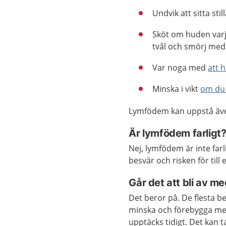
Undvik att sitta sti
Sköt om huden varj
tvål och smörj me
Var noga med
att 
Minska i vikt
om du 
Lymfödem kan uppstå även
Är lymfödem farligt
Nej, lymfödem är inte far
besvär och risken för til
Går det att bli av 
Det beror på. De flesta b
minska och förebygga mer
upptäcks tidigt. Det kan 