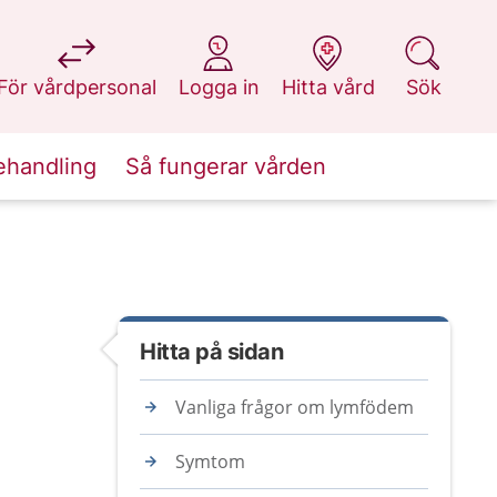
på 1177.se
på 1177.se
på 1177.se
på 1177.se
För vårdpersonal
Logga in
Hitta vård
Sök
ehandling
Så fungerar vården
Hitta på sidan
Vanliga frågor om lymfödem
Symtom