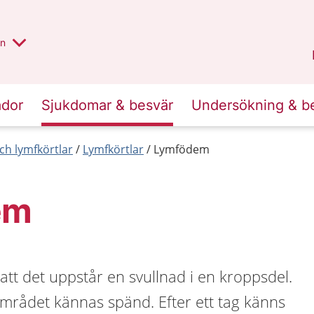
alt region
nnan
on
Gävleborg
.
ador
Sjukdomar & besvär
Undersökning & b
ch lymfkörtlar
Lymfkörtlar
Lymfödem
em
tt det uppstår en svullnad i en kroppsdel.
området kännas spänd. Efter ett tag känns