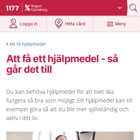
Du har valt region
Gävleborg
.
Till startsidan för 1177
på 1177.se
på 1177.se
Meny
Logga in
Hitta vård
Att få hjälpmedel
Att få ett hjälpmedel - så
går det till
Du kan behöva hjälpmedel för att livet ska
fungera så bra som möjligt. Ett hjälpmedel kan till
exempel göra så att du blir mer självständig och
aktiv i ditt liv.