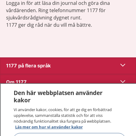
Logga in för att läsa din journal och göra dina
vårdärenden. Ring telefonnummer 1177 för
sjukvårdsrådgivning dygnet runt.
1177 ger dig råd när du vill må bättre.
Visa inn
1177 på flera språk
Visa inn
Om 1177
Den här webbplatsen använder
Visa inn
Kontakt
kakor
Vi använder kakor, cookies, för att ge dig en förbättrad
upplevelse, sammanställa statistik och för att viss
Behandling av personuppgifter
nödvändig funktionalitet ska fungera på webbplatsen.
Läs mer om hur vi använder kakor