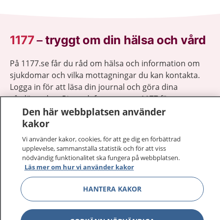
1177
–
tryggt om din hälsa och vård
På 1177.se får du råd om hälsa och information om
sjukdomar och vilka mottagningar du kan kontakta.
Logga in för att läsa din journal och göra dina
vårdärenden. Ring telefonnummer 1177 för
Den här webbplatsen använder
sjukvårdsrådgivning dygnet runt.
kakor
1177 ger dig råd när du vill må bättre.
Vi använder kakor, cookies, för att ge dig en förbättrad
upplevelse, sammanställa statistik och för att viss
nödvändig funktionalitet ska fungera på webbplatsen.
Läs mer om hur vi använder kakor
Visa inn
1177 på flera språk
HANTERA KAKOR
Visa inn
Om 1177