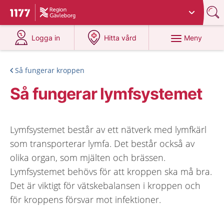
Du har valt region
Gävleborg
.
Till startsidan för 1177
på 1177.se
på 1177.se
Meny
Logga in
Hitta vård
Så fungerar kroppen
Så fungerar lymfsystemet
Lymfsystemet består av ett nätverk med lymfkärl
som transporterar lymfa. Det består också av
olika organ, som mjälten och brässen.
Lymfsystemet behövs för att kroppen ska må bra.
Det är viktigt för vätskebalansen i kroppen och
för kroppens försvar mot infektioner.