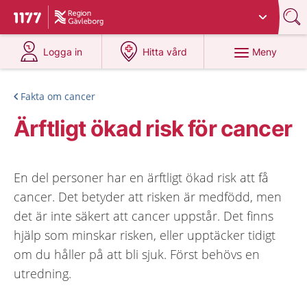
Du har valt region
Gävleborg
.
Till startsidan för 1177
på 1177.se
på 1177.se
Meny
Logga in
Hitta vård
Fakta om cancer
Ärftligt ökad risk för cancer
En del personer har en ärftligt ökad risk att få
cancer. Det betyder att risken är medfödd, men
det är inte säkert att cancer uppstår. Det finns
hjälp som minskar risken, eller upptäcker tidigt
om du håller på att bli sjuk. Först behövs en
utredning.