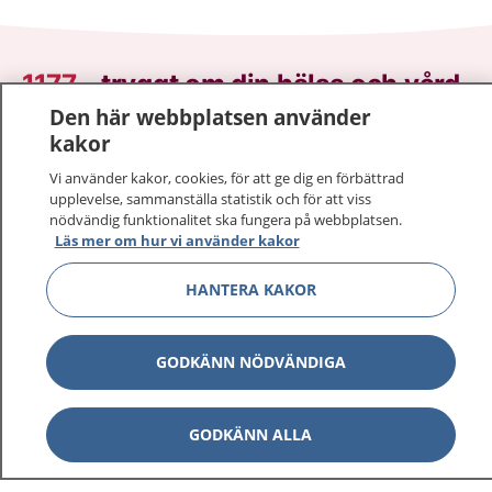
1177
–
tryggt om din hälsa och vård
Den här webbplatsen använder
På 1177.se får du råd om hälsa och information om
kakor
sjukdomar och vilka mottagningar du kan kontakta.
Vi använder kakor, cookies, för att ge dig en förbättrad
Logga in för att läsa din journal och göra dina
upplevelse, sammanställa statistik och för att viss
vårdärenden. Ring telefonnummer 1177 för
nödvändig funktionalitet ska fungera på webbplatsen.
sjukvårdsrådgivning dygnet runt.
Läs mer om hur vi använder kakor
1177 ger dig råd när du vill må bättre.
HANTERA KAKOR
GODKÄNN NÖDVÄNDIGA
Visa inn
1177 på flera språk
GODKÄNN ALLA
Visa inn
Om 1177