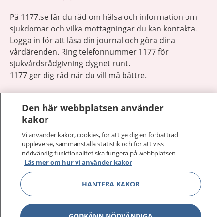
På 1177.se får du råd om hälsa och information om
sjukdomar och vilka mottagningar du kan kontakta.
Logga in för att läsa din journal och göra dina
vårdärenden. Ring telefonnummer 1177 för
sjukvårdsrådgivning dygnet runt.
1177 ger dig råd när du vill må bättre.
Den här webbplatsen använder
kakor
Vi använder kakor, cookies, för att ge dig en förbättrad
Visa inn
1177 på flera språk
upplevelse, sammanställa statistik och för att viss
nödvändig funktionalitet ska fungera på webbplatsen.
Visa inn
Läs mer om hur vi använder kakor
Om 1177
HANTERA KAKOR
Visa inn
Kontakt
GODKÄNN NÖDVÄNDIGA