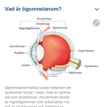
Vad är ögonmelanom?
Förstora bilden
Ögonmelanom kallas uvealt melanom om
sjukdomen börjar i uvea. Uvea är samma
sak som druvhinnan. Druvhinnan består
av regnbågshinnan som också kallas iris,
och av ciliarkroppen och åderhinnan.