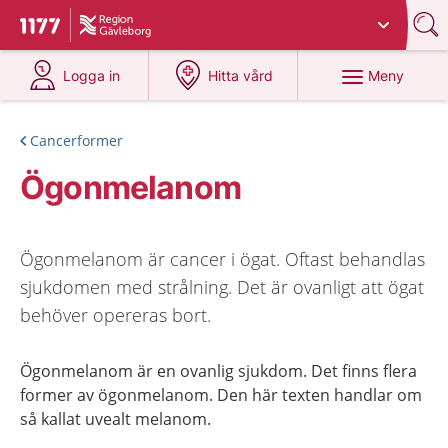
Du har valt region
Gävleborg
.
Till startsidan för 1177
på 1177.se
på 1177.se
Meny
Logga in
Hitta vård
Cancerformer
Ögonmelanom
Ögonmelanom är cancer i ögat. Oftast behandlas
sjukdomen med strålning. Det är ovanligt att ögat
behöver opereras bort.
Ögonmelanom är en ovanlig sjukdom. Det finns flera
former av ögonmelanom. Den här texten handlar om
så kallat uvealt melanom.