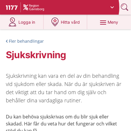
Du har valt region
Gävleborg
.
Till startsidan för 1177
på 1177.se
på 1177.se
Meny
Logga in
Hitta vård
Fler behandlingar
Sjukskrivning
Sjukskrivning kan vara en del av din behandling
vid sjukdom eller skada. När du är sjukskriven är
det viktigt att du tar hand om dig själv och
behåller dina vardagliga rutiner.
Du kan behöva sjukskrivas om du blir sjuk eller
skadad. Här får du veta hur det fungerar och vilket
stöd du kan få.