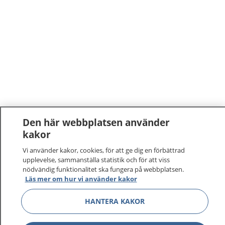
Den här webbplatsen använder
kakor
1177
–
tryggt om din hälsa och vård
Vi använder kakor, cookies, för att ge dig en förbättrad
upplevelse, sammanställa statistik och för att viss
På 1177.se får du råd om hälsa och information om
nödvändig funktionalitet ska fungera på webbplatsen.
sjukdomar och vilka mottagningar du kan kontakta.
Läs mer om hur vi använder kakor
Logga in för att läsa din journal och göra dina
vårdärenden. Ring telefonnummer 1177 för
HANTERA KAKOR
sjukvårdsrådgivning dygnet runt.
1177 ger dig råd när du vill må bättre.