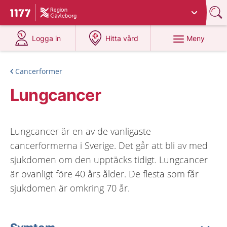
Du har valt region
Gävleborg
.
Till startsidan för 1177
på 1177.se
på 1177.se
Meny
Logga in
Hitta vård
Cancerformer
Lungcancer
Lungcancer är en av de vanligaste
cancerformerna i Sverige. Det går att bli av med
sjukdomen om den upptäcks tidigt. Lungcancer
är ovanligt före 40 års ålder. De flesta som får
sjukdomen är omkring 70 år.