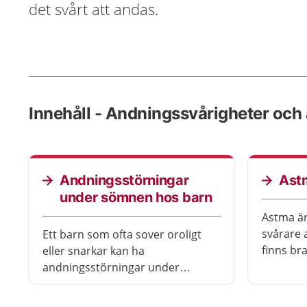
det svårt att andas.
Innehåll - Andningssvårigheter och
Andningsstörningar
Ast
under sömnen hos barn
Astma ä
svårare 
Ett barn som ofta sover oroligt
finns br
eller snarkar kan ha
du kan g
andningsstörningar under
bättre.
sömnen. Det är vanligt, och beror
oftast på att det är trångt bakom