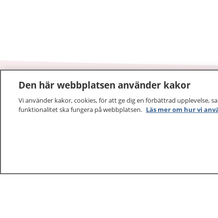
Den här webbplatsen använder kakor
1177
–
tryggt om din hälsa och vård
Vi använder kakor, cookies, för att ge dig en förbättrad upplevelse, s
funktionalitet ska fungera på webbplatsen.
Läs mer om hur vi anv
På 1177.se får du råd om hälsa och information om 
vilka mottagningar du kan kontakta. Logga in för att lä
och göra dina vårdärenden. Ring telefonnummer 1177
sjukvårdsrådgivning dygnet runt.
1177 ger dig råd när du vill må bättre.