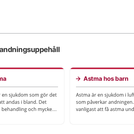
 andningsuppehåll
ma
Astma hos barn
r en sjukdom som gör det
Astma är en sjukdom i lu
att andas i bland. Det
som påverkar andningen.
a behandling och mycket
vanligast att få astma un
öra själv för att må
barndomen, men sjukdo
även komma senare i livet