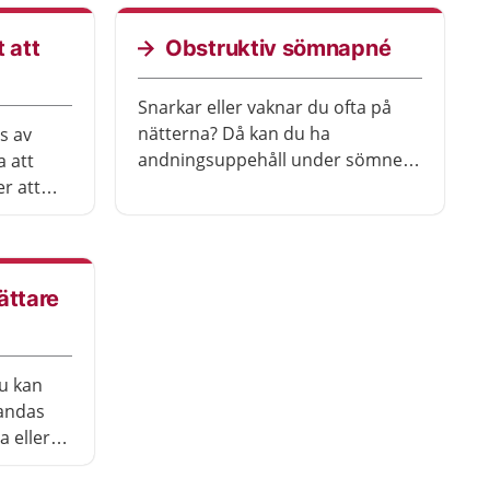
beror då oftast på rökning.
 att
Obstruktiv sömnapné
Snarkar eller vaknar du ofta på
nätterna? Då kan du ha
s av
andningsuppehåll under sömnen.
a att
Det kallas för sömnapné och det
er att
finns effektiva behandlingar som
om de
minskar besvären.
detagen
das. Det
ts kropp.
ättare
öka vård
t att
du kan
 andas
a eller
a saker