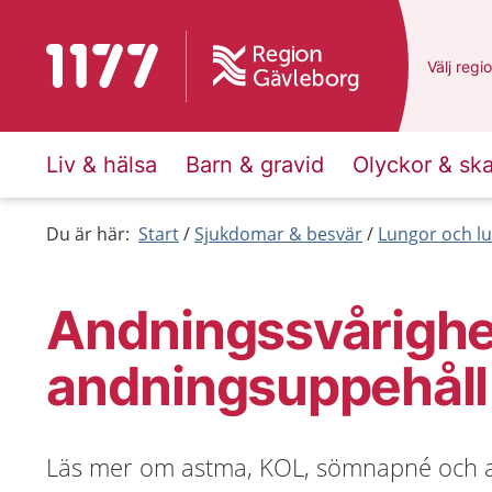
Till startsidan för 1177
Du har v
Välj
en a
regi
Liv & hälsa
Barn & gravid
Olyckor & sk
Du är här:
Start
Sjukdomar & besvär
Lungor och lu
Andningssvårighe
andningsuppehåll
Läs mer om astma, KOL, sömnapné och 