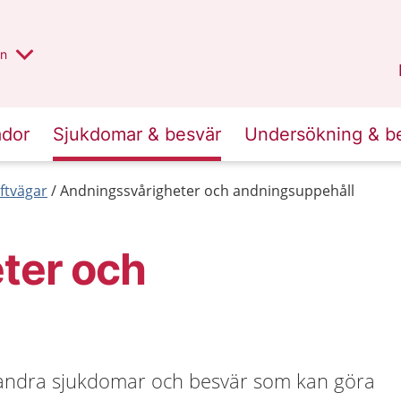
alt region
nnan
on
Gävleborg
.
ador
Sjukdomar & besvär
Undersökning & b
ftvägar
Andningssvårigheter och andningsuppehåll
ter och
andra sjukdomar och besvär som kan göra