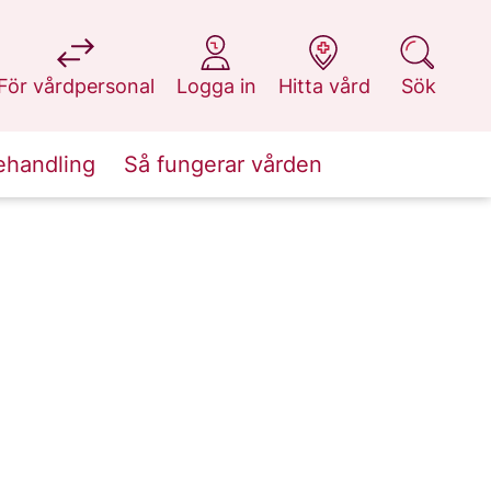
på 1177.se
på 1177.se
på 1177.se
på 1177.se
För vårdpersonal
Logga in
Hitta vård
Sök
ehandling
Så fungerar vården