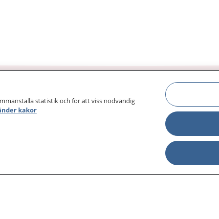
ammanställa statistik och för att viss nödvändig
änder kakor
sjukdomar och
Other languages
sa din journal
Lättläst svenska
 för