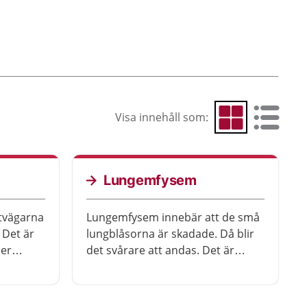
Visa innehåll som:
Visa som rutnät
Visa som 
Lungemfysem
ftvägarna
Lungemfysem innebär att de små
 Det är
lungblåsorna är skadade. Då blir
der
det svårare att andas. Det är
men kan
vanligt att lungemfysem är en del
.
av sjukdomen KOL, kroniskt
obstruktiv lungsjukdom. Den