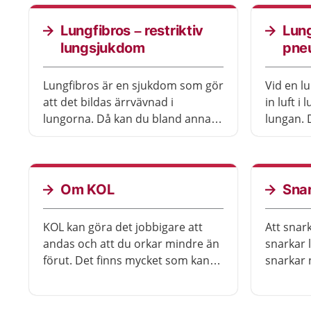
näsan eller i svalget. Är det mycket
trångt kan barnet få
Lungfibros – restriktiv
Lung
andningsuppehåll. Den vanligaste
lungsjukdom
pne
behandlingen är en operation.
Lungfibros är en sjukdom som gör
Vid en l
att det bildas ärrvävnad i
in luft 
lungorna. Då kan du bland annat
lungan. D
få svårare att andas och orkar
ihop helt
mindre än förut. Du kan inte bli
svårt at
frisk från lungfibros, men det går
lungkolla
att göra mycket för att lindra
En störr
Om KOL
Sna
besvären och bromsa hur
på sjukh
sjukdomen utvecklas.
KOL kan göra det jobbigare att
Att snark
andas och att du orkar mindre än
snarkar 
förut. Det finns mycket som kan
snarkar 
göra att du mår bättre med
Snarknin
sjukdomen.
problem,
närståe