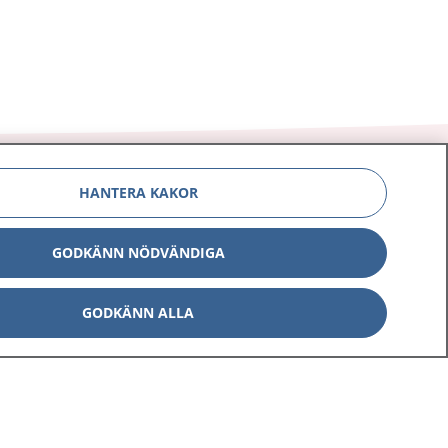
HANTERA KAKOR
GODKÄNN NÖDVÄNDIGA
Om 1177
Kontakt
E-tjänster
Press
GODKÄNN ALLA
Aktuellt
Digital tillgänglighet