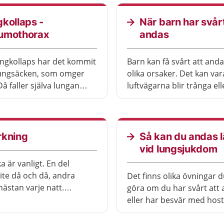
kollaps -
När barn har svårt
umothorax
andas
ungkollaps har det kommit
Barn kan få svårt att anda
i lungsäcken, som omger
olika orsaker. Det kan var
å faller själva lungan
luftvägarna blir trånga ell
 eller delvis och du får
lungorna inte fungerar s
t andas. En mindre
ska. Det kan höras på an
ps läker ofta av sig själv.
när barn har svårt att an
e lungkollaps behandlas
kan också synas på barne
rkning
Så kan du andas l
us.
Oftast är det viktigt att s
vid lungsjukdom
direkt om barnet har svår
a är vanligt. En del
andas.
lite då och då, andra
Det finns olika övningar 
nästan varje natt.
göra om du har svårt att
garna kan bli ett
eller har besvär med host
 både för dig och dina
slem. Det finns även andr
nde.